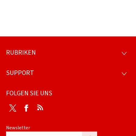
RUBRIKEN
Footer
RUBRI
SUPPORT
SUPP
FOLGEN SIE UNS
Twitter
Facebook
RSS
Newsletter