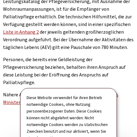
Leistungskatalog der Pflegeversicherung, mit Ausnahme der
Wohnraumanpassungen, ist für die Empfänger von
Palliativpflege erhältlich.
Die technischen Hilfsmittel, die zur
Verfügung gestellt werden können, sind in einer spezifischen
Liste in Anhang 2
der jeweils geltenden großherzoglichen
Verordnung aufgeführt. Bei der Übernahme der Aktivitäten des
täglichen Lebens (AEV) gilt eine Pauschale von 780 Minuten.
Personen, die bereits eine Geldleistung der
Pflegeversicherung beziehen, behalten ihren Anspruch auf
diese Leistung bei der Eröffnung des Anspruchs auf
Palliativpflege.
Nähere Auskünfte erhalten Sie auch auf der
Website des
Diese Website verwendet für ihren Betrieb
Ministeriums für Gesundheit und soziale Sicherheit
.
notwendige Cookies, ohne Nutzung
personenbezogener Daten. Diese Cookies
können nicht abgelehnt werden. Nicht
notwendige Cookies werden zu statistischen
Zwecken benutzt und nur aktiviert, wenn Sie