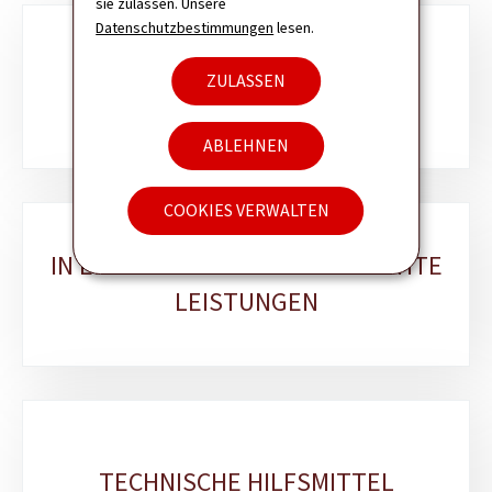
sie zulassen. Unsere
Datenschutzbestimmungen
lesen.
Unterrubriken
IM HÄUSLICHEN UMFELD
ZULASSEN
ERBRACHTE LEISTUNGEN
ABLEHNEN
COOKIES VERWALTEN
IN EINER EINRICHTUNG ERBRACHTE
LEISTUNGEN
TECHNISCHE HILFSMITTEL