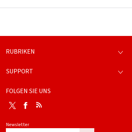
RUBRIKEN
Footer
RUBRI
SUPPORT
SUPP
FOLGEN SIE UNS
Twitter
Facebook
RSS
Newsletter