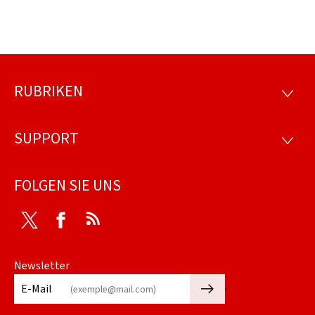
RUBRIKEN
Footer
RUBRI
SUPPORT
SUPP
FOLGEN SIE UNS
Twitter
Facebook
RSS
Newsletter
🡒
E-Mail