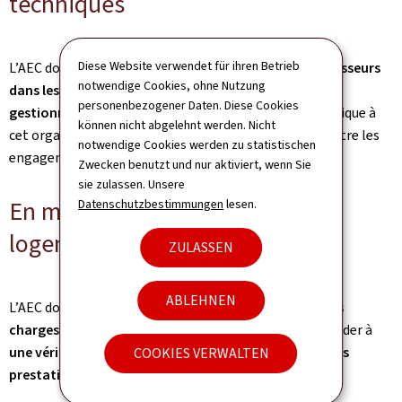
techniques
Diese Website verwendet für ihren Betrieb
L’AEC doit
vérifier les engagements pris par les fournisseurs
notwendige Cookies, ohne Nutzung
dans les contrats qu’ils concluent avec l’organisme
personenbezogener Daten. Diese Cookies
gestionnaire
de l’assurance dépendance. Elle communique à
können nicht abgelehnt werden. Nicht
cet organisme tout écart injustifié qu’elle constate entre les
notwendige Cookies werden zu statistischen
engagements pris et les aides techniques fournies.
Zwecken benutzt und nur aktiviert, wenn Sie
sie zulassen. Unsere
En matière d’adaptations du
Datenschutzbestimmungen
lesen.
logement
ZULASSEN
ABLEHNEN
L’AEC doit s’assurer de
l’adéquation entre le cahier des
charges et l’adaptation du logement réalisé
, et procéder à
une vérification de la qualité du matériel fourni et des
COOKIES VERWALTEN
prestations liées
.