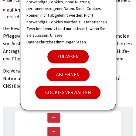
Berichte in Sachen Qualitätskontrolle der Pflege erstellen;
notwendige Cookies, ohne Nutzung
personenbezogener Daten. Diese Cookies
auf Anfrage anderer öffentlicher Dienste Gutachten
können nicht abgelehnt werden. Nicht
erstellen.
notwendige Cookies werden zu statistischen
Die Bewertungs- und Kontrollbehörde (AEC) der
Zwecken benutzt und nur aktiviert, wenn Sie
sie zulassen. Unsere
Pflegeversicherung nimmt ihre Aufgaben durch das Einholen
Datenschutzbestimmungen
lesen.
von Auskünften und die Durchführung einer Bewertung bei den
Antragstellern in deren häuslichem Umfeld oder in der Hilfe-
ZULASSEN
und Pflegeeinrichtung, in der sie untergebracht sind, wahr.
Die Verwaltung der Pflegeversicherung wird von der
ABLEHNEN
Nationalen Gesundheitskasse (Caisse nationale de santé -
CNS) übernommen.
COOKIES VERWALTEN