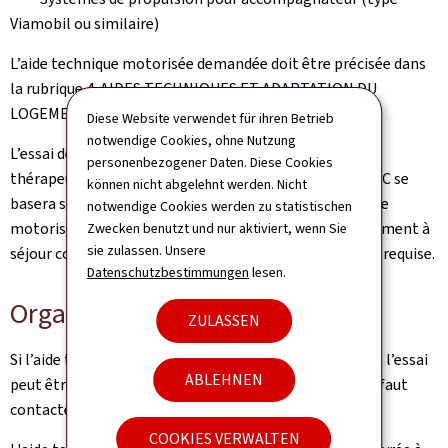
Viamobil ou similaire)
L’aide technique motorisée demandée doit être précisée dans
la rubrique 4. AIDES TECHNIQUES ET ADAPTATION DU
LOGEMENT du rapport médical R20.
Diese Website verwendet für ihren Betrieb
notwendige Cookies, ohne Nutzung
L’essai de l’aide technique est réalisé par l’équipe
personenbezogener Daten. Diese Cookies
thérapeutique de l’établissement et le référent de l’AEC se
können nicht abgelehnt werden. Nicht
basera sur leur rapport écrit "Essai d’une aide technique
notwendige Cookies werden zu statistischen
motorisée pour un demandeur séjournant en établissement à
Zwecken benutzt und nur aktiviert, wenn Sie
sie zulassen. Unsere
séjour continu" pour déterminer si l’aide technique est requise.
Datenschutzbestimmungen
lesen.
Organisation de l’essai
ZULASSEN
Si l’aide technique est disponible dans l’établissement, l’essai
ABLEHNEN
peut être réalisé directement. Dans le cas contraire, il faut
contacter la Helpline AT de l’AEC:
Contact Email
.
COOKIES VERWALTEN