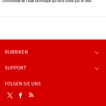
commande de l’aide technique qui sera livrée par le SMA.
RUBRIKEN
Footer
RUBRI
SUPPORT
SUPP
FOLGEN SIE UNS
Twitter
Facebook
RSS