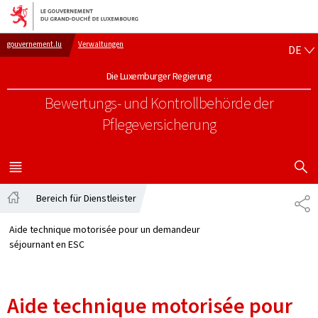
Zur Hauptnavigation
Zum Inhalt
DE
gouvernement.lu
Verwaltungen
DE
Die Luxemburger Regierung
Bewertungs- und Kontrollbehörde der
Pflegeversicherung
SUCHFLED 
MENÜ
HAUPT-
Bereich für Dienstleister
PA
Startseite
Aide technique motorisée pour un demandeur
séjournant en ESC
Aide technique motorisée pour