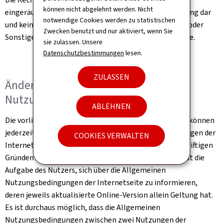
können nicht abgelehnt werden. Nicht
eingeräumt wurden, stellen eine Nutzungsgenehmigung dar
notwendige Cookies werden zu statistischen
und keinesfalls die Abtretung von Rechten, Eigentum oder
Zwecken benutzt und nur aktiviert, wenn Sie
Sonstigem im Zusammenhang mit dieser Internetseite.
sie zulassen. Unsere
Datenschutzbestimmungen
lesen.
ZULASSEN
Änderung der Allgemeinen
Nutzungsbedingungen
ABLEHNEN
Die vorliegenden Allgemeinen Nutzungsbedingungen können
jederzeit und ohne Ankündigung aufgrund von Änderungen der
COOKIES VERWALTEN
Internetseite, der Gesetzgebung oder aus sonstigen triftigen
Gründen Änderungen oder Ergänzungen erfahren. Es ist die
Aufgabe des Nutzers, sich über die Allgemeinen
Nutzungsbedingungen der Internetseite zu informieren,
deren jeweils aktualisierte Online-Version allein Geltung hat.
Es ist durchaus möglich, dass die Allgemeinen
Nutzungsbedingungen zwischen zwei Nutzungen der