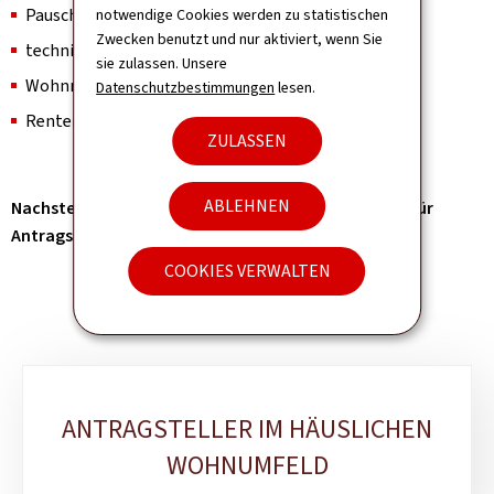
Pauschale für Inkontinenzmaterial;
notwendige Cookies werden zu statistischen
Zwecken benutzt und nur aktiviert, wenn Sie
technische Hilfsmittel;
sie zulassen. Unsere
Wohnraumanpassungen;
Datenschutzbestimmungen
lesen.
Rentenversicherungsbeiträge der Pflegeperson.
ZULASSEN
ABLEHNEN
Nachstehend finden Sie zusätzliche Informationen für
Antragsteller, die in ihrem häuslichen Umfeld leben:
COOKIES VERWALTEN
Unterrubriken
ANTRAGSTELLER IM HÄUSLICHEN
WOHNUMFELD