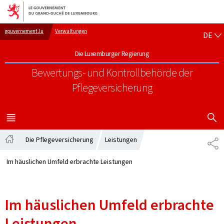
Zur Hauptnavigation
Zum Inhalt
DE
gouvernement.lu
Verwaltungen
DE
Die Luxemburger Regierung
Bewertungs- und Kontrollbehörde der
Pflegeversicherung
SUCHFLED 
MENÜ
HAUPT-
Die Pflegeversicherung
Leistungen
PA
Startseite
Im häuslichen Umfeld erbrachte Leistungen
Im häuslichen Umfeld erbrachte
Leistungen