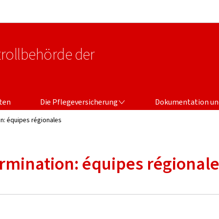
Zur Hauptnavigation
Zum Inhalt
rollbehörde der
DIE PFLEGEVERSICHERUNG
ten
Die Pflegeversicherung
Dokumentation un
on: équipes régionales
ermination: équipes régional