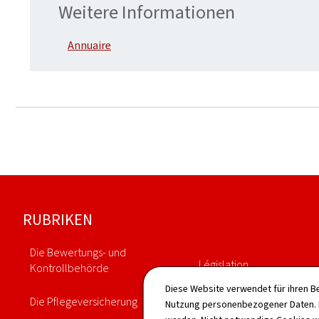
Weitere Informationen
Annuaire
Footer
RUBRIKEN
Die Bewertungs- und
Législation
Kontrollbehörde
Diese Website verwendet für ihren B
Annuaire
Die Pflegeversicherung
Nutzung personenbezogener Daten. D