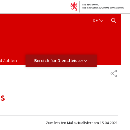
DEUTSCH
DE
SUCHFLED ANZEIGEN / SC
BEREICH FÜR DIENSTLEISTER
d Zahlen
Bereich für Dienstleister
TEILEN
es
Zum letzten Mal aktualisiert am
15.04.2021