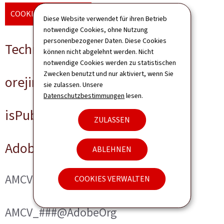
COOKIES VERWALTEN
Diese Website verwendet für ihren Betrieb
notwendige Cookies, ohne Nutzung
personenbezogener Daten. Diese Cookies
Technische Cookies
können nicht abgelehnt werden. Nicht
notwendige Cookies werden zu statistischen
Zwecken benutzt und nur aktiviert, wenn Sie
orejime
sie zulassen. Unsere
Datenschutzbestimmungen
lesen.
isPublicWebsite
ZULASSEN
Adobe Analytics
ABLEHNEN
AMCVS_###@AdobeOrg
COOKIES VERWALTEN
AMCV_###@AdobeOrg