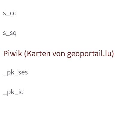
s_cc
s_sq
Piwik (Karten von geoportail.lu)
_pk_ses
_pk_id