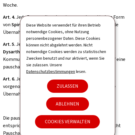
Woche.
Art. 4.
Jede Person, die unter einer symptomatischen Form
von
Spina bifida
leidet, hat Anspruch auf eine pauschale
Diese Website verwendet für ihren Betrieb
notwendige Cookies, ohne Nutzung
Übernahme von 361 Minuten pro Woche.
personenbezogener Daten. Diese Cookies
Art. 5.
Jede Person, die unter einer
Aphasie
oder einer
können nicht abgelehnt werden. Nicht
Dysarthrie
leidet, durch die eine normale verbale
notwendige Cookies werden zu statistischen
Zwecken benutzt und nur aktiviert, wenn Sie
Kommunikation beeinträchtigt wird, hat Anspruch auf eine
sie zulassen. Unsere
pauschale Übernahme von 361 Minuten pro Woche.
Datenschutzbestimmungen
lesen.
Art. 6.
Jede Person, bei der eine
Laryngektomie
ZULASSEN
vorgenommen wurde, hat Anspruch auf eine pauschale
Übernahme von 361 Minuten pro Woche.
ABLEHNEN
Die pauschale Übernahme von 361 Minuten pro Woche
COOKIES VERWALTEN
entspricht einer Zahlung von 162,50 €/Woche (entspricht
Pauschale 7 der Geldleistungen).