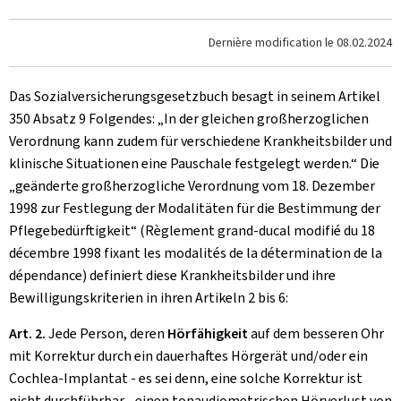
Dernière modification le
08.02.2024
Das Sozialversicherungsgesetzbuch besagt in seinem Artikel
350 Absatz 9 Folgendes: „In der gleichen großherzoglichen
Verordnung kann zudem für verschiedene Krankheitsbilder und
klinische Situationen eine Pauschale festgelegt werden.“ Die
„geänderte großherzogliche Verordnung vom 18. Dezember
1998 zur Festlegung der Modalitäten für die Bestimmung der
Pflegebedürftigkeit“ (Règlement grand-ducal modifié du 18
décembre 1998 fixant les modalités de la détermination de la
dépendance) definiert diese Krankheitsbilder und ihre
Bewilligungskriterien in ihren Artikeln 2 bis 6:
Art. 2.
Jede Person, deren
Hörfähigkeit
auf dem besseren Ohr
mit Korrektur durch ein dauerhaftes Hörgerät und/oder ein
Cochlea-Implantat - es sei denn, eine solche Korrektur ist
nicht durchführbar - einen tonaudiometrischen Hörverlust von