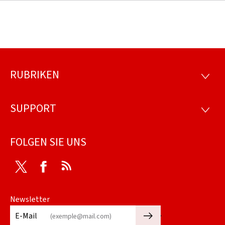
RUBRIKEN
Footer
RUBRI
SUPPORT
SUPP
FOLGEN SIE UNS
Twitter
Facebook
RSS
Newsletter
🡒
E-Mail