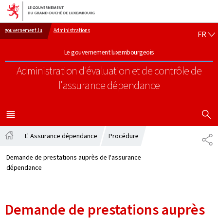
Aller au menu principal
Aller au contenu
FR
gouvernement.lu
Administrations
FR
Le gouvernement luxembourgeois
Administration d'évaluation et de contrôle de
l'assurance dépendance
AFFICHER
MENU
PRINCIPAL
L' Assurance dépendance
Procédure
PA
Accueil
Demande de prestations auprès de l'assurance
dépendance
Demande de prestations auprès