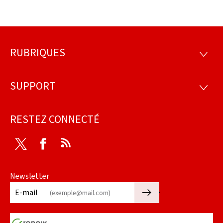
RUBRIQUES
Pied
RUBRI
de
SUPPORT
SUPP
page
RESTEZ CONNECTÉ
Twitter
Facebook
RSS
Newsletter
🡒
E-mail