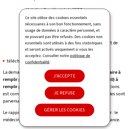
Helpline Secrétariat de l’AEC
Tél.: (+352) 247-86060
Ce site utilise des cookies essentiels
Fax: (+352) 247-86061
nécessaires à son bon fonctionnement, sans
usage de données à caractère personnel, et
Contact Email
ne pouvant pas être refusés. Des cookies non
Du lundi au vendredi de 8.30 à 11.30 heures et de
essentiels sont utilisés à des fins statistiques
et seront activés uniquement si vous les
13.30 à 16.30 heures
acceptez. Consulter notre
politique de
téléchargeable sur le
site
www.guichet.lu
confidentialité
.
La demande de prestations est composée d’
un formulaire à
J'ACCEPTE
remplir par le demandeur ET d’un rapport médical (R20) à
remplir par le médecin traitant
: la demande de prestations
JE REFUSE
est complète si et à partir du moment où les deux parties sont
parvenues à la Caisse nationale de santé (CNS).
GÉRER LES COOKIES
Le rapport médical (R20) est gratuit pour le demandeur : le
médecin sera payé directement par l’assurance dépendance.