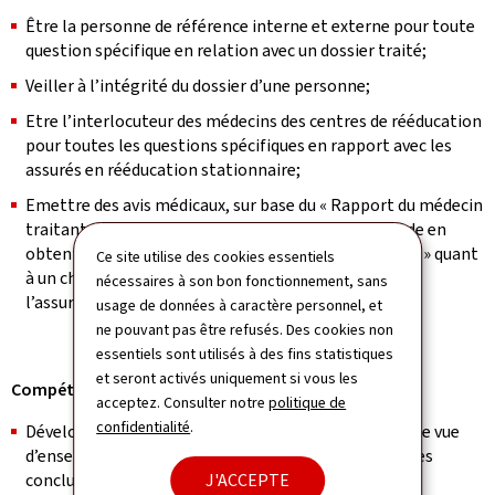
Être la personne de référence interne et externe pour toute
question spécifique en relation avec un dossier traité;
Veiller à l’intégrité du dossier d’une personne;
Etre l’interlocuteur des médecins des centres de rééducation
pour toutes les questions spécifiques en rapport avec les
assurés en rééducation stationnaire;
Emettre des avis médicaux, sur base du « Rapport du médecin
traitant dans le cadre de l’instruction d’une demande en
obtention de prestations de l’assurance dépendance » quant
Ce site utilise des cookies essentiels
à un changement fondamental des circonstances de
nécessaires à son bon fonctionnement, sans
l’assuré".
usage de données à caractère personnel, et
ne pouvant pas être refusés. Des cookies non
essentiels sont utilisés à des fins statistiques
et seront activés uniquement si vous les
Compétences comportementales :
acceptez. Consulter notre
politique de
confidentialité
.
Développer une vue d'ensemble : Vous développez une vue
d’ensemble, vous générez des alternatives et tirez des
conclusions nuancées et éclairées;
J'ACCEPTE