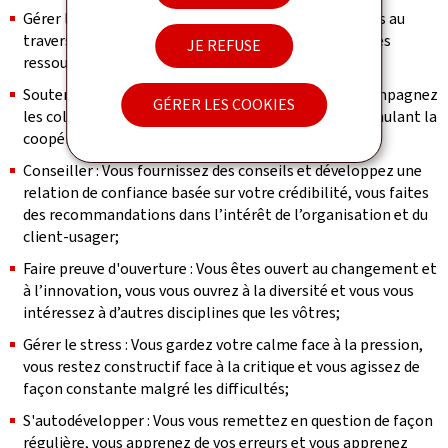
Gérer les activités : Vous gérez les activités courantes au
travers d’objectifs opérationnels clairs, vous gérez les
JE REFUSE
ressources et suivez la mise en oeuvre des activités;
Soutenir : Vous agissez comme référence, vous accompagnez
GÉRER LES COOKIES
les collègues, vous les guidez et les soutenez en stimulant la
coopération autour de l’objectif commun;
Conseiller : Vous fournissez des conseils et développez une
relation de confiance basée sur votre crédibilité, vous faites
des recommandations dans l’intérêt de l’organisation et du
client-usager;
Faire preuve d'ouverture : Vous êtes ouvert au changement et
à l’innovation, vous vous ouvrez à la diversité et vous vous
intéressez à d’autres disciplines que les vôtres;
Gérer le stress : Vous gardez votre calme face à la pression,
vous restez constructif face à la critique et vous agissez de
façon constante malgré les difficultés;
S'autodévelopper : Vous vous remettez en question de façon
régulière, vous apprenez de vos erreurs et vous apprenez