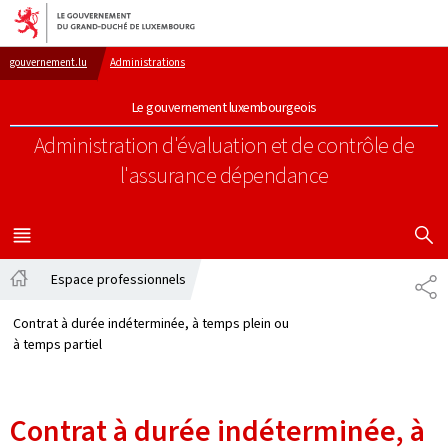
Aller au menu principal
Aller au contenu
gouvernement.lu
Administrations
Le gouvernement luxembourgeois
Administration d'évaluation et de contrôle de
l'assurance dépendance
AFFICHER
MENU
PRINCIPAL
Espace professionnels
PA
Accueil
Contrat à durée indéterminée, à temps plein ou
à temps partiel
Contrat à durée indéterminée, à