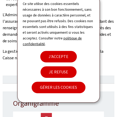
Ce site utilise des cookies essentiels
expertises.
nécessaires à son bon fonctionnement, sans
L'Administration d'évaluation et de contrôle (AEC) de
usage de données à caractère personnel, et
l'assurance dépendance exerce ses missions en demandant des
ne pouvant pas être refusés. Des cookies non
essentiels sont utilisés à des fins statistiques
renseignements et en procédant à une évaluation auprès des
et seront activés uniquement si vous les
demandeurs, à leur domicile, ou en l'établissement d'aides et
acceptez. Consulter notre
politique de
de soins qui les héberge.
confidentialité
.
La gestion de l'assurance dépendance est assumée par la
J'ACCEPTE
Caisse nationale de santé (CNS).
JE REFUSE
GÉRER LES COOKIES
Organigramme