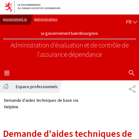
Aller au menu principal
Aller au contenu
FR
gouvernement.lu
Administrations
FR
Le gouvernement luxembourgeois
Administration d'évaluation et de contrôle de
l'assurance dépendance
AFFICHER
MENU
PRINCIPAL
Espace professionnels
PA
Accueil
Demande d'aides techniques de base via
Helpline
Demande d'aides techniques de