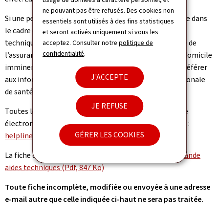
ne pouvant pas être refusés. Des cookies non
Si une personne n’a encore jamais introduit de demande dans
essentiels sont utilisés à des fins statistiques
le cadre de l’assurance dépendance, ou lorsqu’une aide
et seront activés uniquement si vous les
technique est requise de manière urgente dans le cadre de
acceptez. Consulter notre
politique de
confidentialité
.
l’assurance maladie, notamment en vue d’un retour à domicile
imminent après une hospitalisation, il convient de se référer
J'ACCEPTE
aux informations mises à disposition par la Caisse nationale
de santé (CNS) sur le site suivant :
cns.public.lu
JE REFUSE
Toutes les fiches de demande sont à introduire par voie
électronique exclusivement à l’adresse e-mail suivante :
GÉRER LES COOKIES
helpline.at.lo@ad.etat.lu
La fiche de demande est téléchargeable ici :
Fiche demande
aides techniques (Pdf, 847 Ko)
Toute fiche incomplète, modifiée ou envoyée à une adresse
e-mail autre que celle indiquée ci-haut ne sera pas traitée.