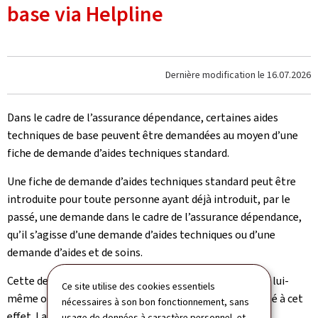
base via Helpline
Dernière modification le
16.07.2026
Dans le cadre de l’assurance dépendance, certaines aides
techniques de base peuvent être demandées au moyen d’une
fiche de demande d’aides techniques standard.
Une fiche de demande d’aides techniques standard peut être
introduite pour toute personne ayant déjà introduit, par le
passé, une demande dans le cadre de l’assurance dépendance,
qu’il s’agisse d’une demande d’aides techniques ou d’une
demande d’aides et de soins.
Cette demande peut être introduite par le bénéficiaire lui-
Ce site utilise des cookies essentiels
même ou par un prestataire d’aides et de soins mandaté à cet
nécessaires à son bon fonctionnement, sans
effet. La signature du bénéficiaire est obligatoire.
usage de données à caractère personnel, et