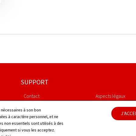
SUPPORT
Contact
Aspects légaux
Plan du site
Déclaration d'access
ls nécessaires à son bon
J'ACC
es à caractère personnel, et ne
s non essentiels sont utilisés à des
À propos du site
Gestion des cookies
niquement si vous les acceptez.