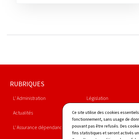
Pied
RUBRIQUES
de
L' Administration
Législation
page
Actualités
Annuaire
Ce site utilise des cookies essentie
fonctionnement, sans usage de donné
pouvant pas être refusés. Des cookie
L' Assurance dépendance
Statistiques
fins statistiques et seront activés u