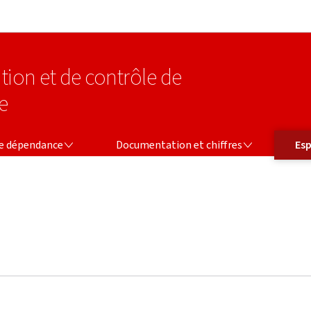
Aller au menu principal
Aller au contenu
tion et de contrôle de
e
CE
DOCUMENTATION ET CHIFFRES
ESPACE
ce dépendance
Documentation et chiffres
Esp