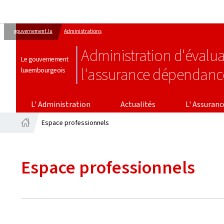
gouvernement.lu
Administrations
Administration d'évalua
Le gouvernement
l'assurance dépendanc
luxembourgeois
L' ASSURANCE DÉPENDAN
L' Administration
Actualités
L' Assuran
Espace professionnels
Accueil
Espace professionnels