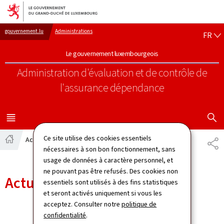
Aller au menu principal
Aller au contenu
FR
gouvernement.lu
Administrations
FR
Le gouvernement luxembourgeois
Administration d'évaluation et de contrôle de
l'assurance dépendance
AFFICHER
MENU
PRINCIPAL
Ce site utilise des cookies essentiels
Actualités
PA
Accueil
nécessaires à son bon fonctionnement, sans
usage de données à caractère personnel, et
ne pouvant pas être refusés. Des cookies non
Actualités
essentiels sont utilisés à des fins statistiques
et seront activés uniquement si vous les
acceptez. Consulter notre
politique de
confidentialité
.