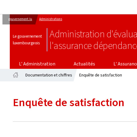
gouvernement.lu
Administrations
Administration d'évalua
Le gouvernement
l'assurance dépendanc
luxembourgeois
L' ASSURANCE DÉPENDAN
L' Administration
Actualités
L' Assuran
Documentation et chiffres
Enquête de satisfaction
Accueil
Enquête de satisfaction