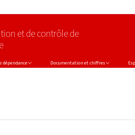
Aller au menu principal
Aller au contenu
tion et de contrôle de
e
CE
DOCUMENTATION ET CHIFFRES
ESPACE
ce dépendance
Documentation et chiffres
Esp