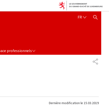
FRANÇAIS
FR
AFFICHER / MASQUER 
 PROFESSIONNELS
ace professionnels
PARTAG
Dernière modification le
15.03.2019