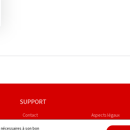
SUPPORT
Contact
Aspects légaux
Plan du site
Déclaration d'access
ls nécessaires à son bon