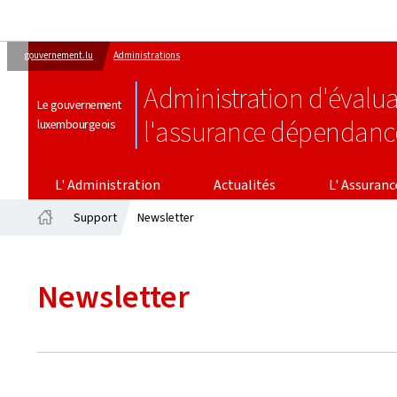
gouvernement.lu
Administrations
Administration d'évalua
Le gouvernement
l'assurance dépendanc
luxembourgeois
L' ASSURANCE DÉPENDAN
L' Administration
Actualités
L' Assuran
Support
Newsletter
Accueil
Newsletter