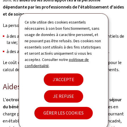
dépendante par les professionnels de l'établissement d'aides
et de soins
.
Ce site utilise des cookies essentiels
La personne dépendante peut avoir droit:
nécessaires à son bon fonctionnement, sans
usage de données à caractère personnel, et
à des aides et soins dans les domaines des actes essentiels de
ne pouvant pas être refusés. Des cookies non
la vie;
essentiels sont utilisés à des fins statistiques
à des activités d’accompagnement en établissement.
et seront activés uniquement si vous les
acceptez. Consulter notre
politique de
Le coût du matériel d’incontinence est pris en compte pour le
confidentialité
.
calcul de la valeur monétaire applicable aux établissements.
J'ACCEPTE
Aides techniques
JE REFUSE
L’
octroi des aides techniques diffère suivant le lieu de séjour
du bénéficiaire
. Des aides techniques peuvent être prises en
GÉRER LES COOKIES
charge par l’assurance dépendance à des personnes séjournant
en établissement d’aides et de soins ou en logement encadré,