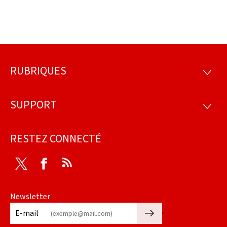
RUBRIQUES
Pied
RUBRI
de
SUPPORT
SUPP
page
RESTEZ CONNECTÉ
Twitter
Facebook
RSS
Newsletter
🡒
E-mail