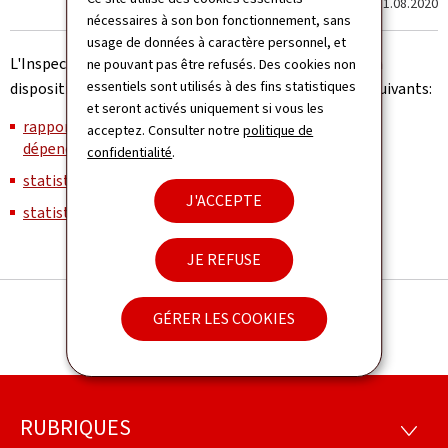
Dernière modification le
11.08.2020
nécessaires à son bon fonctionnement, sans
usage de données à caractère personnel, et
L'Inspection générale de la sécurité social (IGSS) met à
ne pouvant pas être refusés. Des cookies non
essentiels sont utilisés à des fins statistiques
disposition sur son site isog.public.lu les statistiques suivants:
et seront activés uniquement si vous les
rapport général sur la sécurité sociale - Assurance
acceptez. Consulter notre
politique de
dépendance
;
confidentialité
.
statistiques sur l'assurance dépendance
;
J'ACCEPTE
statistiques sur la population protégée
.
JE REFUSE
GÉRER LES COOKIES
RUBRIQUES
Pied
RUBRI