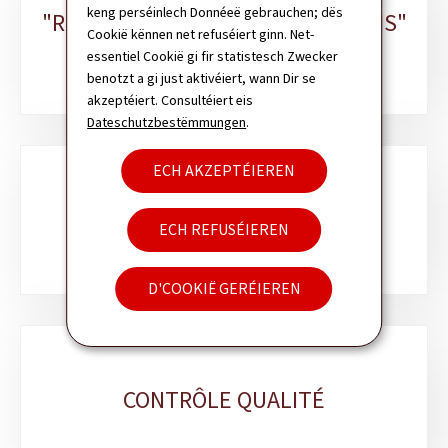
keng perséinlech Donnéeë gebrauchen; dës
"RÉFÉRENTIEL DES AIDES ET SOINS"
Cookië kënnen net refuséiert ginn. Net-
ET "RELEVÉ-TYPE"
essentiel Cookië gi fir statistesch Zwecker
benotzt a gi just aktivéiert, wann Dir se
akzeptéiert. Consultéiert eis
Dateschutzbestëmmungen
.
ECH AKZEPTÉIEREN
SERVICE ÉVALUATION ET
DÉTERMINATION: ÉQUIPES
ECH REFUSÉIEREN
RÉGIONALES
D'COOKIË GERÉIEREN
CONTRÔLE QUALITÉ