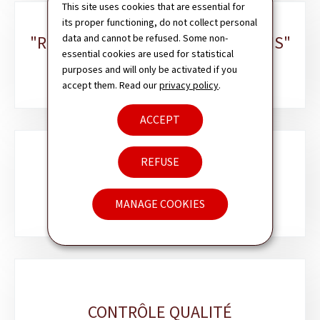
This site uses cookies that are essential for
its proper functioning, do not collect personal
data and cannot be refused. Some non-
"RÉFÉRENTIEL DES AIDES ET SOINS"
essential cookies are used for statistical
ET "RELEVÉ-TYPE"
purposes and will only be activated if you
accept them. Read our
privacy policy
.
ACCEPT
SERVICE ÉVALUATION ET
REFUSE
DÉTERMINATION: ÉQUIPES
RÉGIONALES
MANAGE COOKIES
CONTRÔLE QUALITÉ