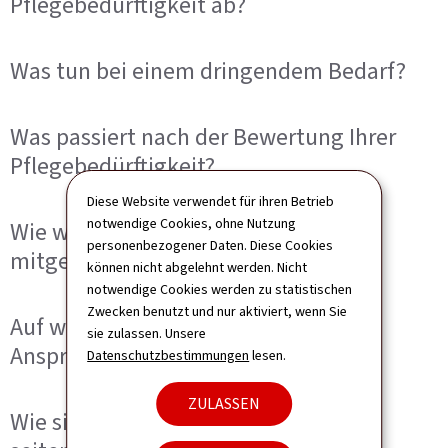
Pflegebedürftigkeit ab?
Was tun bei einem dringendem Bedarf?
Was passiert nach der Bewertung Ihrer
Pflegebedürftigkeit?
Diese Website verwendet für ihren Betrieb
notwendige Cookies, ohne Nutzung
Wie wird der offizielle Entscheid
personenbezogener Daten. Diese Cookies
mitgeteilt?
können nicht abgelehnt werden. Nicht
notwendige Cookies werden zu statistischen
Zwecken benutzt und nur aktiviert, wenn Sie
Auf welche Leistungen können Sie
sie zulassen. Unsere
Anspruch haben?
Datenschutzbestimmungen
lesen.
ZULASSEN
Wie sieht die finanzielle Übernahme