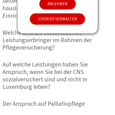
seitens der Pflegeversicherung im
ABLEHNEN
häuslichen Umfeld oder in einer
Einrichtung aus?
COOKIES VERWALTEN
Welche sind die verschiedenen
Leistungserbringer im Rahmen der
Pflegeversicherung?
Auf welche Leistungen haben Sie
Anspruch, wenn Sie bei der CNS
sozialversichert sind und nicht in
Luxemburg leben?
Der Anspruch auf Palliativpflege