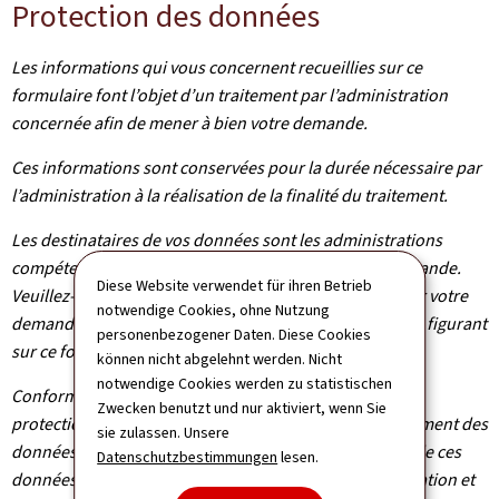
Protection des données
Les informations qui vous concernent recueillies sur ce
formulaire font l’objet d’un traitement par l’administration
concernée afin de mener à bien votre demande.
Ces informations sont conservées pour la durée nécessaire par
l’administration à la réalisation de la finalité du traitement.
Les destinataires de vos données sont les administrations
compétentes dans le cadre du traitement de votre demande.
Diese Website verwendet für ihren Betrieb
Veuillez-vous adresser à l’administration concernée par votre
notwendige Cookies, ohne Nutzung
demande pour connaître les destinataires des données figurant
personenbezogener Daten. Diese Cookies
sur ce formulaire.
können nicht abgelehnt werden. Nicht
notwendige Cookies werden zu statistischen
Conformément au règlement (UE) 2016/679 relatif à la
Zwecken benutzt und nur aktiviert, wenn Sie
protection des personnes physiques à l'égard du traitement des
sie zulassen. Unsere
données à caractère personnel et à la libre circulation de ces
Datenschutzbestimmungen
lesen.
données, vous bénéficiez d’un droit d’accès, de rectification et