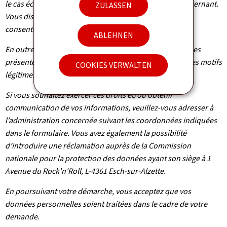
le cas échéant d’effacement des informations vous concernant.
ZULASSEN
Vous disposez également du droit de retirer votre
consentement à tout moment.
ABLEHNEN
En outre et excepté le cas où le traitement de vos données
présente un caractère obligatoire, vous pouvez, pour des motifs
COOKIES VERWALTEN
légitimes, vous y opposer.
Si vous souhaitez exercer ces droits et/ou obtenir
communication de vos informations, veuillez-vous adresser à
l’administration concernée suivant les coordonnées indiquées
dans le formulaire. Vous avez également la possibilité
d’introduire une réclamation auprès de la Commission
nationale pour la protection des données ayant son siège à 1
Avenue du Rock'n'Roll, L-4361 Esch-sur-Alzette.
En poursuivant votre démarche, vous acceptez que vos
données personnelles soient traitées dans le cadre de votre
demande.