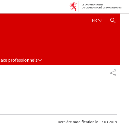
FRANÇAIS
FR
AFFICHER / MASQUER 
 PROFESSIONNELS
ace professionnels
PARTAG
Dernière modification le
12.03.2019