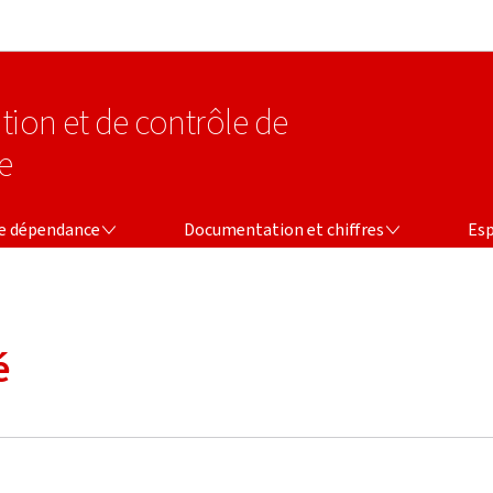
Aller au menu principal
Aller au contenu
tion et de contrôle de
e
CE
DOCUMENTATION ET CHIFFRES
ESPACE
ce dépendance
Documentation et chiffres
Esp
é