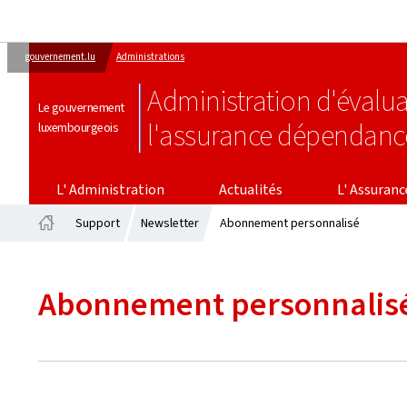
gouvernement.lu
Administrations
Administration d'évalua
Le gouvernement
l'assurance dépendanc
luxembourgeois
L' ASSURANCE DÉPENDAN
L' Administration
Actualités
L' Assuran
Support
Newsletter
Abonnement personnalisé
Accueil
Abonnement personnalis