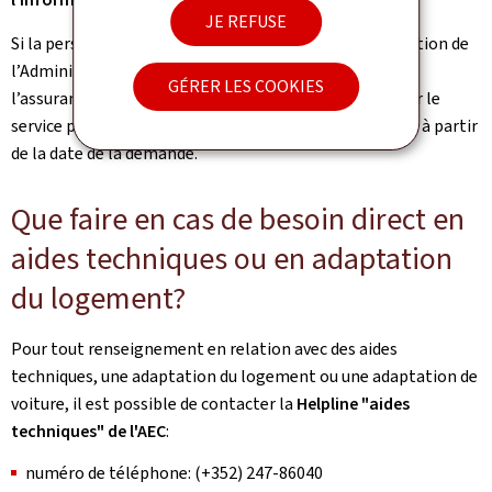
JE REFUSE
Si la personne est reconnue dépendante après l’évaluation de
l’Administration d’évaluation et de contrôle (AEC) de
GÉRER LES COOKIES
l’assurance dépendance, les aides et soins apportés par le
service professionnel (prestations en nature) sont dus à partir
de la date de la demande.
Que faire en cas de besoin direct en
aides techniques ou en adaptation
du logement?
Pour tout renseignement en relation avec des aides
techniques, une adaptation du logement ou une adaptation de
voiture, il est possible de contacter la
Helpline "aides
techniques" de l'AEC
:
numéro de téléphone: (+352) 247-86040