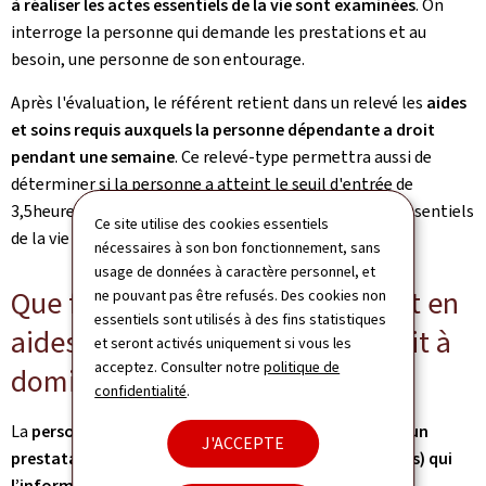
à réaliser les actes essentiels de la vie sont examinées
. On
interroge la personne qui demande les prestations et au
besoin, une personne de son entourage.
Après l'évaluation, le référent retient dans un relevé les
aides
et soins requis auxquels la personne dépendante a droit
pendant une semaine
. Ce relevé-type permettra aussi de
déterminer si la personne a atteint le seuil d'entrée de
3,5heures/semaine d'aides et de soins dans les actes essentiels
Ce site utilise des cookies essentiels
de la vie (AEV).
nécessaires à son bon fonctionnement, sans
usage de données à caractère personnel, et
Que faire en cas de besoin direct en
ne pouvant pas être refusés. Des cookies non
essentiels sont utilisés à des fins statistiques
aides et soins si une personne vit à
et seront activés uniquement si vous les
acceptez. Consulter notre
politique de
domicile?
confidentialité
.
La
personne concernée peut contacter directement un
J'ACCEPTE
prestataire de son choix (un réseau d’aides et de soins) qui
l’informera de ses modalités de prise en charge
.