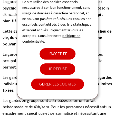
La garde en groupe vise à garantir l’
intégrité physique et
Ce site utilise des cookies essentiels
nécessaires à son bon fonctionnement, sans
psychique
d‘une personne dépendante présentant un besoin
usage de données à caractère personnel, et
d’encadrement prolongé. En outre, elle peut viser le
répit
ne pouvant pas être refusés. Des cookies non
planifié de l’aidant
.
essentiels sont utilisés à des fins statistiques
et seront activés uniquement si vous les
Cette garde consiste en un
encadrement en-dehors du lieu de
acceptez. Consulter notre
politique de
vie, durant la journée d’une personne dépendante et ne
confidentialité
.
pouvant rester seule de façon prolongée
.
J'ACCEPTE
La garde en groupe comprend le cas échéant des activités
occupationnelles lorsque l’état général de la personne le
permet.
JE REFUSE
Les gardes en groupe peuvent être
substituées par des gardes
individuelles ou en déplacement à l’extérieur dans des limites
GÉRER LES COOKIES
fixées
.
Les gardes en groupe sont attribuées selon un forfait
hebdomadaire de 40h/sem. Pour les personnes nécessitant un
encadrement spécifique et personnalisé et nécessitant une