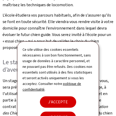
maîtrisez les techniques de locomotion.
L’école étudiera vos parcours habituels, afin de s’assurer qu’ils
se font en toute sécurité. Elle viendra vous rendre visite à votre
domicile pour connaître l’environnement dans lequel devra
évoluer le futur chien guide. Vous serez invité à l’école pour un
« essai chien » qui a pour but de valider le choix du chien
proposé par les éducateurs.
Ce site utilise des cookies essentiels
nécessaires à son bon fonctionnement, sans
Le stage et la remise du chien guide
usage de données à caractère personnel, et
ne pouvant pas être refusés. Des cookies non
d’aveugle
essentiels sont utilisés à des fins statistiques
et seront activés uniquement si vous les
Un stage de 2 à 3 semaines, dont la date sera fixée avec vous,
acceptez. Consulter notre
politique de
sera prévu afin de vous former, ainsi que votre entourage, à
confidentialité
.
l’utilisation du chien. Il se déroulera en partie à l’école et en
partie à votre domicile. A la fin du stage vous signerez le
J'ACCEPTE
contrat avec l’école de chiens guides d’aveugles
(Association
des Chiens Guides du Grand Est)
et la remise officielle du chien