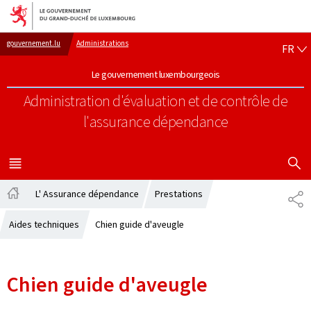
Aller au menu principal
Aller au contenu
FR
gouvernement.lu
Administrations
FR
Le gouvernement luxembourgeois
Administration d'évaluation et de contrôle de
l'assurance dépendance
AFFICHER
MENU
PRINCIPAL
L' Assurance dépendance
Prestations
PA
Accueil
Aides techniques
Chien guide d'aveugle
Chien guide d'aveugle