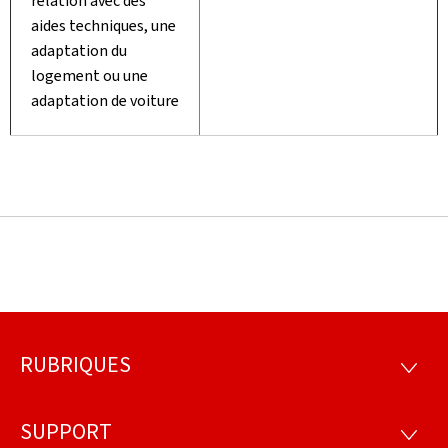
relation avec des
aides techniques, une
adaptation du
logement ou une
adaptation de voiture
RUBRIQUES
Pied
RUBRI
de
SUPPORT
SUPP
page