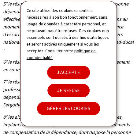
5° le résumé soignant détaillant l’état de santé de la personne
Ce site utilise des cookies essentiels
dépendante au moment du transfert, les aides et soins
nécessaires à son bon fonctionnement, sans
effectivement fournis par le prestataire d’aides et de soins au
usage de données à caractère personnel, et
moment du transfert, ainsi que, le cas échéant, la présence
ne pouvant pas être refusés. Des cookies non
d’escarres mesurées dans le cadre du suivi des indicateurs
essentiels sont utilisés à des fins statistiques
nationaux visés au chapitre 2 du présent règlement grand-ducal
et seront activés uniquement si vous les
;
acceptez. Consulter notre
politique de
confidentialité
.
6° le résumé médical qui comprend au minimum le traitement
en cours au moment du transfert ;
J'ACCEPTE
7° le résumé des interventions régulières d’autres
professionnels dans la prise en charge de la personne
JE REFUSE
dépendante, à savoir notamment le kinésithérapeute,
l’ergothérapeute, l’orthophoniste ;
GÉRER LES COOKIES
8° les aides techniques, les orthèses, prothèses, épithèses,
implants dentaires et dispositifs médicaux ou autres éléments
de compensation de la dépendance, dont dispose la personne