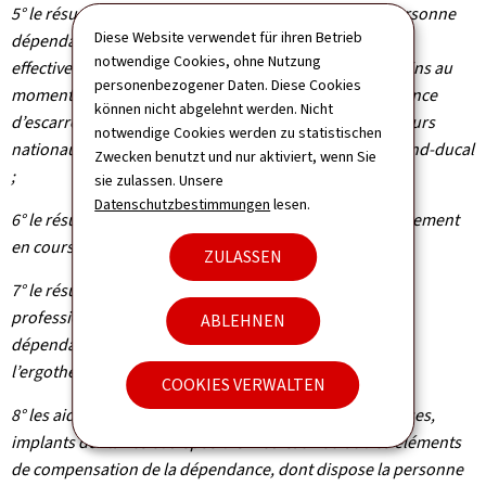
5° le résumé soignant détaillant l’état de santé de la personne
Diese Website verwendet für ihren Betrieb
dépendante au moment du transfert, les aides et soins
notwendige Cookies, ohne Nutzung
effectivement fournis par le prestataire d’aides et de soins au
personenbezogener Daten. Diese Cookies
moment du transfert, ainsi que, le cas échéant, la présence
können nicht abgelehnt werden. Nicht
d’escarres mesurées dans le cadre du suivi des indicateurs
notwendige Cookies werden zu statistischen
nationaux visés au chapitre 2 du présent règlement grand-ducal
Zwecken benutzt und nur aktiviert, wenn Sie
;
sie zulassen. Unsere
Datenschutzbestimmungen
lesen.
6° le résumé médical qui comprend au minimum le traitement
en cours au moment du transfert ;
ZULASSEN
7° le résumé des interventions régulières d’autres
professionnels dans la prise en charge de la personne
ABLEHNEN
dépendante, à savoir notamment le kinésithérapeute,
l’ergothérapeute, l’orthophoniste ;
COOKIES VERWALTEN
8° les aides techniques, les orthèses, prothèses, épithèses,
implants dentaires et dispositifs médicaux ou autres éléments
de compensation de la dépendance, dont dispose la personne