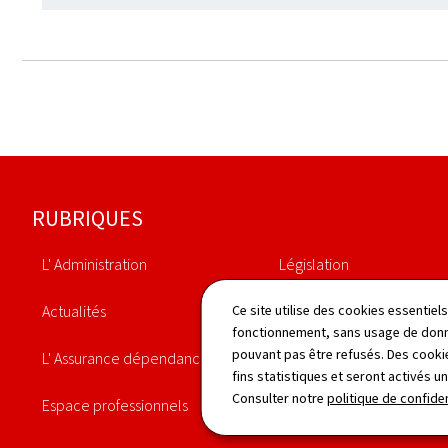
Pied
RUBRIQUES
de
L' Administration
Législation
page
Actualités
Annuaire
Ce site utilise des cookies essentie
fonctionnement, sans usage de donné
pouvant pas être refusés. Des cookie
L' Assurance dépendance
Statistiques
fins statistiques et seront activés u
Consulter notre
politique de confiden
Espace professionnels
Publications