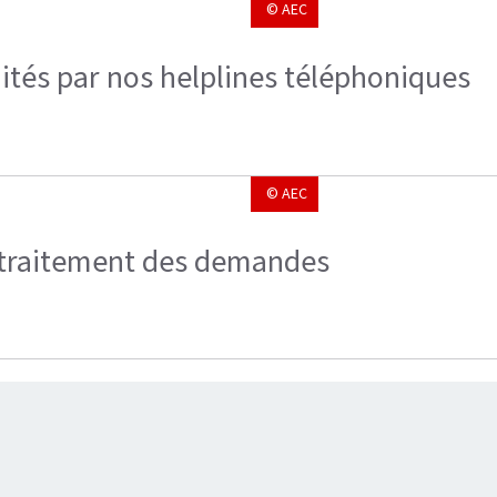
© AEC
aités par nos helplines téléphoniques
© AEC
e traitement des demandes