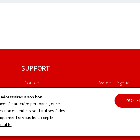
SUPPORT
Contact
Aspects légaux
Plan du site
Déclaration d'access
ls nécessaires à son bon
J'ACC
es à caractère personnel, et ne
s non essentiels sont utilisés à des
À propos du site
Gestion des cookies
niquement si vous les acceptez.
tialité
.