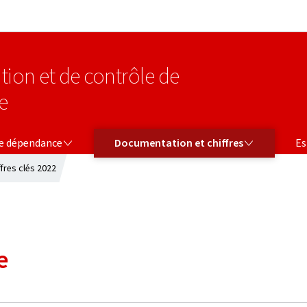
Aller au menu principal
Aller au contenu
tion et de contrôle de
e
CE
DOCUMENTATION ET CHIFFRES
ESPAC
ce dépendance
Documentation et chiffres
Es
ffres clés 2022
e