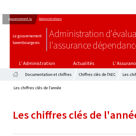
gouvernement.lu
Administrations
Administration d'évalua
Le gouvernement
l'assurance dépendanc
luxembourgeois
L' ASSURANCE DÉPENDAN
L' Administration
Actualités
L' Assuran
Documentation et chiffres
Chiffres clés de l'AEC
Les chi
Accueil
Les chiffres clés de l'année
Les chiffres clés de l'anné