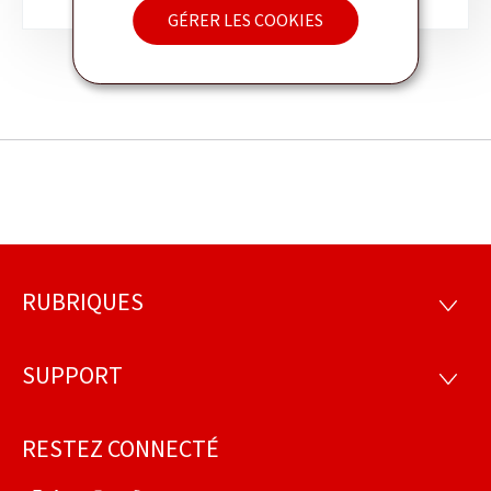
GÉRER LES COOKIES
RUBRIQUES
Pied
RUBRI
de
SUPPORT
SUPP
page
RESTEZ CONNECTÉ