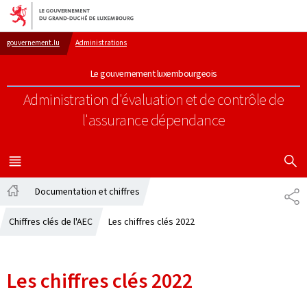
Aller au menu principal
Aller au contenu
gouvernement.lu
Administrations
Le gouvernement luxembourgeois
Administration d'évaluation et de contrôle de
l'assurance dépendance
AFFICHER
MENU
PRINCIPAL
Documentation et chiffres
PA
Accueil
Chiffres clés de l'AEC
Les chiffres clés 2022
Les chiffres clés 2022