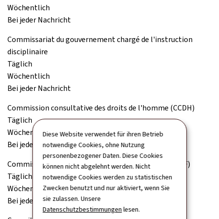
Wöchentlich
Bei jeder Nachricht
Commissariat du gouvernement chargé de l'instruction
disciplinaire
Täglich
Wöchentlich
Bei jeder Nachricht
Commission consultative des droits de l'homme (CCDH)
Täglich
Wöchentlich
Diese Website verwendet für ihren Betrieb
Bei jeder Nachricht
notwendige Cookies, ohne Nutzung
personenbezogener Daten. Diese Cookies
Commission de surveillance du secteur financier (CSSF)
können nicht abgelehnt werden. Nicht
Täglich
notwendige Cookies werden zu statistischen
Wöchentlich
Zwecken benutzt und nur aktiviert, wenn Sie
sie zulassen. Unsere
Bei jeder Nachricht
Datenschutzbestimmungen
lesen.