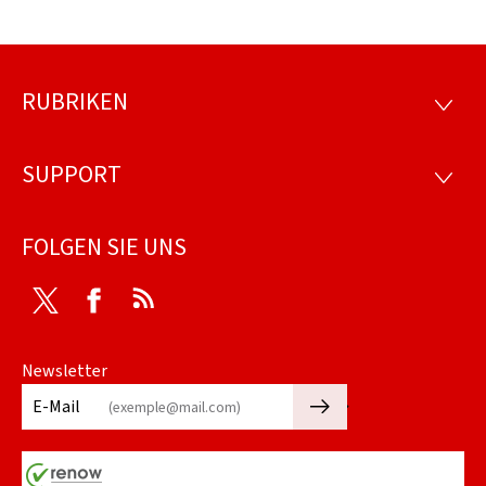
RUBRIKEN
Footer
RUBRI
SUPPORT
SUPP
FOLGEN SIE UNS
Twitter
Facebook
RSS
Newsletter
🡒
E-Mail