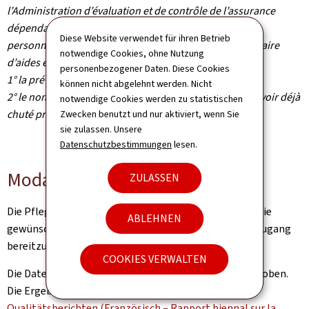
l’Administration d’évaluation et de contrôle de l’assurance
dépendance recense les données suivantes auprès de
Diese Website verwendet für ihren Betrieb
personnes dépendantes prises en charge par le prestataire
notwendige Cookies, ohne Nutzung
d’aides et de soins :
personenbezogener Daten. Diese Cookies
1° la prévalence annuelle de chutes ;
können nicht abgelehnt werden. Nicht
2° le nombre de personnes ayant fait une chute après avoir déjà
notwendige Cookies werden zu statistischen
chuté précédemment.
Zwecken benutzt und nur aktiviert, wenn Sie
sie zulassen. Unsere
Datenschutzbestimmungen
lesen.
Modalitäten zur Erhebung
ZULASSEN
Die Pflegedienstleister werden von der AEC gebeten, die
ABLEHNEN
gewünschten Daten über ein Formular mit sicherem Zugang
bereitzustellen.
COOKIES VERWALTEN
Die Daten zu den Stürzen werden seit 2019 jährlich erhoben.
Die Ergebnisse werden in den zweijährlichen
Qualitätsberichten (Französisch – Rapport biennal sur la