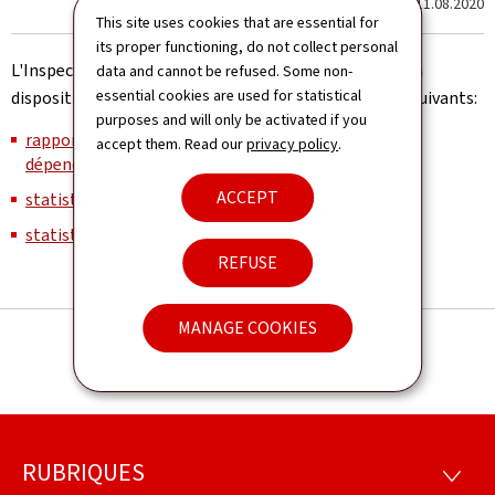
Dernière modification le
11.08.2020
This site uses cookies that are essential for
its proper functioning, do not collect personal
L'Inspection générale de la sécurité social (IGSS) met à
data and cannot be refused. Some non-
essential cookies are used for statistical
disposition sur son site isog.public.lu les statistiques suivants:
purposes and will only be activated if you
rapport général sur la sécurité sociale - Assurance
accept them. Read our
privacy policy
.
dépendance
;
ACCEPT
statistiques sur l'assurance dépendance
;
statistiques sur la population protégée
.
REFUSE
MANAGE COOKIES
RUBRIQUES
Footer
RUBRI