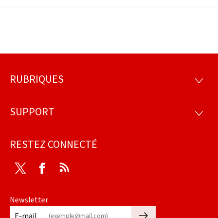
RUBRIQUES
Pied
RUBRI
de
SUPPORT
SUPP
page
RESTEZ CONNECTÉ
Twitter
Facebook
RSS
Newsletter
🡒
E-mail