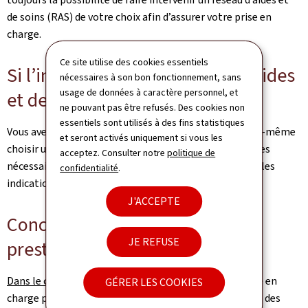
de soins (RAS) de votre choix afin d’assurer votre prise en
charge.
Ce site utilise des cookies essentiels
Si l’intervention d’un réseau d’aides
nécessaires à son bon fonctionnement, sans
usage de données à caractère personnel, et
et de soins (RAS) est nécessaire
ne pouvant pas être refusés. Des cookies non
essentiels sont utilisés à des fins statistiques
Vous avez le
libre choix du prestataire
. Vous devez vous-même
et seront activés uniquement si vous les
choisir un RAS (cf. adresses utiles) et faire les démarches
acceptez. Consulter notre
politique de
nécessaires pour commencer la prise en charge, selon les
confidentialité
.
indications du référent.
J'ACCEPTE
Concernant le payement des
JE REFUSE
prestations
Dans le cas où seul un RAS intervient
, le forfait de prise en
GÉRER LES COOKIES
charge pour les prestations en nature dans le domaine des