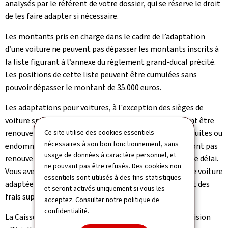
analysés par le référent de votre dossier, qui se réserve le droit
de les faire adapter si nécessaire.
Les montants pris en charge dans le cadre de l’adaptation
d’une voiture ne peuvent pas dépasser les montants inscrits à
la liste figurant à l’annexe du règlement grand-ducal précité.
Les positions de cette liste peuvent être cumulées sans
pouvoir dépasser le montant de 35.000 euros.
Les adaptations pour voitures, à l'exception des sièges de
voiture spécialement adaptés pour enfants, ne peuvent être
renouvelées que tous les cinq ans. Les adaptations détruites ou
Ce site utilise des cookies essentiels
nécessaires à son bon fonctionnement, sans
endommagées par suite d’un accident du véhicule ne sont pas
usage de données à caractère personnel, et
renouvelées par l’assurance dépendance en dehors de ce délai.
ne pouvant pas être refusés. Des cookies non
Vous avez l’obligation d’assurer le risque de vol de votre voiture
essentiels sont utilisés à des fins statistiques
adaptée. Les convenances personnelles qui engendrent des
et seront activés uniquement si vous les
frais supplémentaires sont à votre charge.
acceptez. Consulter notre
politique de
confidentialité
.
La Caisse nationale de santé (CNS) vous envoie une décision