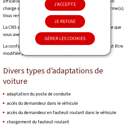
officielle avec mandat qui indique le montant de prise en
J'ACCEPTE
charge ainsi que le(s) nom(s) de(s) entreprise(s) conforme(s).
Vous renvoyez le mandat complété et signé à la CNS.
JE REFUSE
La CNS se charge de la commande auprès de l’entreprise que
vous avez choisie.
GÉRER LES COOKIES
La configuration retenue par votre référent AEC ne peut être
modifiée par la suite sans accord préalable de l’AEC.
Divers types d’adaptations de
voiture
adaptation du poste de conduite
accès du demandeur dans le véhicule
accès du demandeur en fauteuil roulant dans le véhicule
chargement du fauteuil roulant