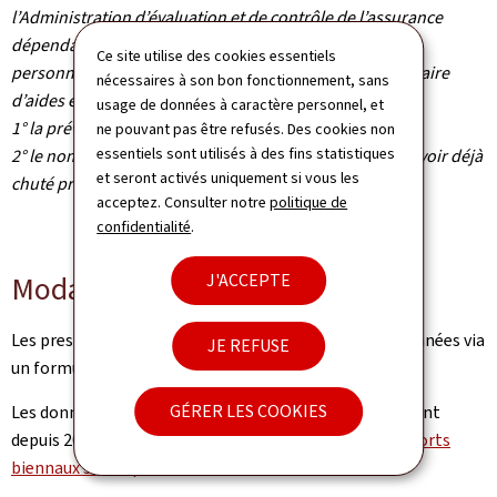
l’Administration d’évaluation et de contrôle de l’assurance
dépendance recense les données suivantes auprès de
Ce site utilise des cookies essentiels
personnes dépendantes prises en charge par le prestataire
nécessaires à son bon fonctionnement, sans
d’aides et de soins :
usage de données à caractère personnel, et
1° la prévalence annuelle de chutes ;
ne pouvant pas être refusés. Des cookies non
essentiels sont utilisés à des fins statistiques
2° le nombre de personnes ayant fait une chute après avoir déjà
et seront activés uniquement si vous les
chuté précédemment
acceptez. Consulter notre
politique de
confidentialité
.
Modalités de suivi
J'ACCEPTE
Les prestataires sont invités par l’AEC à fournir les données via
JE REFUSE
un formulaire avec accès sécurisé.
GÉRER LES COOKIES
Les données sur les chutes sont recensées annuellement
depuis 2019 et les résultats sont publiés dans les
rapports
biennaux sur la qualité
.