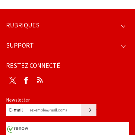
RUBRIQUES
Pied
RUBRI
de
SUPPORT
SUPP
page
RESTEZ CONNECTÉ
Twitter
Facebook
RSS
Newsletter
🡒
E-mail