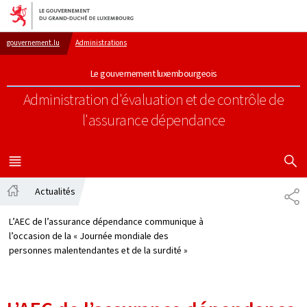
Aller au menu principal
Aller au contenu
gouvernement.lu
Administrations
Le gouvernement luxembourgeois
Administration d'évaluation et de contrôle de
l'assurance dépendance
AFFICHER
MENU
PRINCIPAL
Actualités
PA
Accueil
L’AEC de l’assurance dépendance communique à
l’occasion de la « Journée mondiale des
personnes malentendantes et de la surdité »