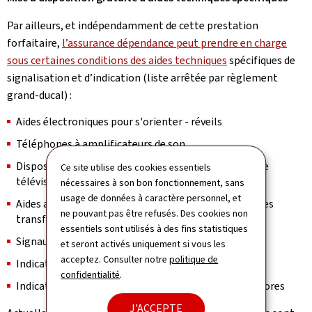
Par ailleurs, et indépendamment de cette prestation
forfaitaire,
l’assurance dépendance peut prendre en charge
sous certaines conditions des aides techniques
spécifiques de
signalisation et d’indication (liste arrêtée par règlement
grand-ducal) :
Aides électroniques pour s'orienter - réveils
Téléphones à amplificateurs de son
Dispositifs de raccordement aux postes de radio et de
Ce site utilise des cookies essentiels
télévision
nécessaires à son bon fonctionnement, sans
usage de données à caractère personnel, et
Aides auditives tactiles comprenant les aides auditives
ne pouvant pas être refusés. Des cookies non
transformant le son en vibration
essentiels sont utilisés à des fins statistiques
Signaux de portes et avertisseurs de signal de porte
et seront activés uniquement si vous les
acceptez. Consulter notre
politique de
Indicateurs de téléphones et de pleurs-bébé
confidentialité
.
Indicateurs comprenant les signaux lumineux et sonores
J'ACCEPTE