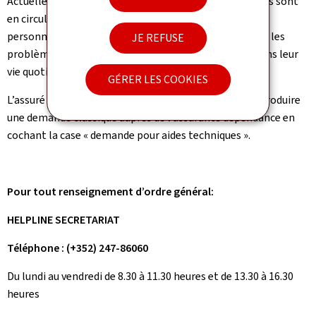
Actuellement, presque 900 aides techniques spécifiques sont
en circulation et aident à contribuer à l’autonomie des
personnes malentendantes. Ces équipements pallient les
JE REFUSE
problèmes auxquels les concernés sont confrontés dans leur
vie quotidienne.
GÉRER LES COOKIES
L’assuré désirant bénéficier d’aides techniques doit introduire
une demande classique auprès de l’assurance dépendance en
cochant la case « demande pour aides techniques ».
Pour tout renseignement d’ordre général:
HELPLINE SECRETARIAT
Téléphone : (+352) 247-86060
Du lundi au vendredi de 8.30 à 11.30 heures et de 13.30 à 16.30
heures