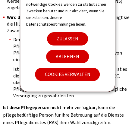
werden, das von der Nationalen Gesundheitskasse (CNS)
notwendige Cookies werden zu statistischen
zugelassen ist
Zwecken benutzt und nur aktiviert, wenn Sie
Wird diese Person als Pflegeperson anerkannt
, erbringt sie
sie zulassen. Unsere
die Hilfe- und Pflegeleistungen allein oder in
Datenschutzbestimmungen
lesen.
Zusammenarbeit mit einem RAS:
ZULASSEN
Der Sachbearbeiter der AEC legt fest, ob die
Pflegeperson in der Lage ist, alle Hilfe- und
Pflegeleistungen allein zu erbringen, oder ob sie von
ABLEHNEN
einem RAS unterstützt werden muss.
Ist die Unterstützung eines Pflegedienstes nötig, ist es
COOKIES VERWALTEN
die Verantwortlichkeit des Sachbearbeiters der AEC,
über die Aufteilung der benötigten Hilfe- und
Pflegeleistungen zu entscheiden, um die bestmögliche
Versorgung zu gewährleisten.
Ist diese Pflegeperson nicht mehr verfügbar
, kann die
pflegebedürftige Person für ihre Betreuung auf die Dienste
eines Pflegedienstes (RAS) ihrer Wahl zurückgreifen.