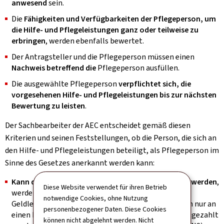
anwesend
sein.
Die
Fähigkeiten und Verfügbarkeiten der Pflegeperson, um
die Hilfe- und Pflegeleistungen ganz oder teilweise zu
erbringen
, werden ebenfalls bewertet.
Der Antragsteller und die Pflegeperson müssen einen
Nachweis betreffend die
Pflegeperson ausfüllen.
Die ausgewählte Pflegeperson
verpflichtet sich, die
vorgesehenen Hilfe- und Pflegeleistungen bis zur nächsten
Bewertung zu leisten
.
Der Sachbearbeiter der AEC entscheidet gemäß diesen
Kriterien und seinen Feststellungen, ob die Person, die sich an
den Hilfe- und Pflegeleistungen beteiligt, als Pflegeperson im
Sinne des Gesetzes anerkannt werden kann:
Kann diese Person nicht als Pflegeperson bestätigt werden
,
Diese Website verwendet für ihren Betrieb
werden alle Leistungen als Sach- und nicht als
notwendige Cookies, ohne Nutzung
Geldleistungen bewilligt. Die Sachleistungen können nur an
personenbezogener Daten. Diese Cookies
einen Pflegedienst (Réseau d’aides et de soins - RAS) gezahlt
können nicht abgelehnt werden. Nicht