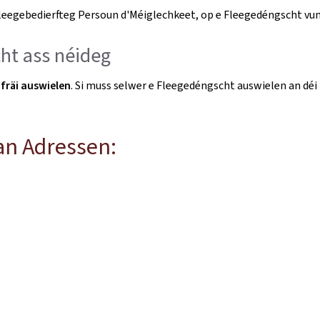
 fleegebedierfteg Persoun d'Méiglechkeet, op e Fleegedéngscht vun
ht ass néideg
fräi auswielen
. Si muss selwer e Fleegedéngscht auswielen an dé
n Adressen: