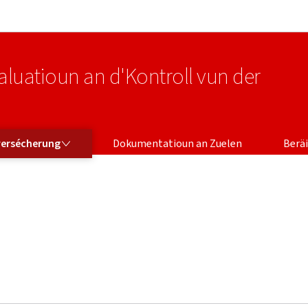
Bei den Haaptmenü goen
Bei den Inhalt goen
valuatioun an d'Kontroll vun der
VERSÉCHERUNG
BERÄICH FIR 
versécherung
Dokumentatioun an Zuelen
Beräi