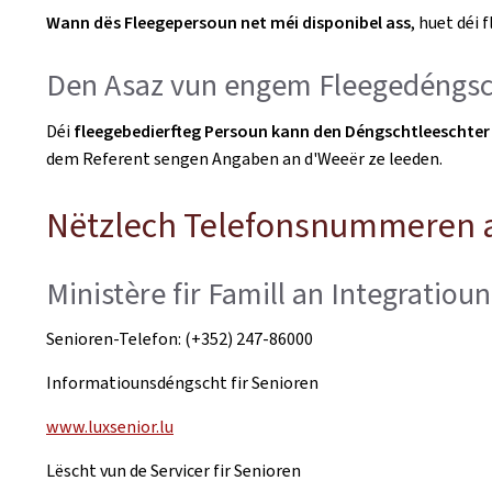
Wann dës Fleegepersoun net méi disponibel ass
, huet déi
Den Asaz vun engem Fleegedéngsc
Déi
fleegebedierfteg Persoun kann den Déngschtleeschter 
dem Referent sengen Angaben an d'Weeër ze leeden.
Nëtzlech Telefonsnummeren a
Ministère fir Famill an Integratioun
Senioren-Telefon: (+352) 247-86000
Informatiounsdéngscht fir Senioren
www.luxsenior.lu
Lëscht vun de Servicer fir Senioren