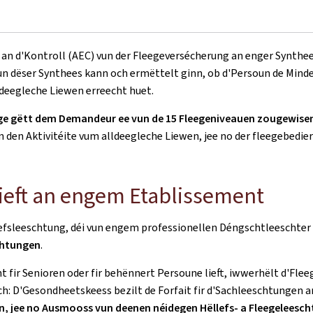
 an d'Kontroll (AEC) vun der Fleegeversécherung an enger Synthees
n dëser Synthees kann och ermëttelt ginn, ob d'Persoun de Mindes
deegleche Liewen erreecht huet.
nge gëtt dem Demandeur ee vun de 15 Fleegeniveauen zougewise
den Aktivitéite vum alldeegleche Liewen, jee no der fleegebedierf
lieft an engem Etablissement
efsleeschtung, déi vun engem professionellen Déngschtleeschter
chtungen
.
ir Senioren oder fir behënnert Persoune lieft, iwwerhëlt d'Fleeg
ch: D'Gesondheetskeess bezilt de Forfait fir d'Sachleeschtungen 
en, jee no Ausmooss vun deenen néidegen Hëllefs- a Fleegeleesc