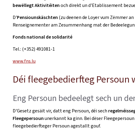
bewëllegt Aktivitéiten
och direkt un d'Etablissement bezue
D'
Pensiounskäschten
(zu deenen de Loyer vum Zëmmer an d
Renseignementer am Zesummenhang mat der Bedeelegung u
Fonds national de solidarité
Tel.: (+352) 491081-1
www.fns.lu
Déi fleegebedierfteg Persou
Eng Persoun bedeelegt sech un den
D'Gesetz gesäit vir, datt eng Persoun, déi sech
regelméisse
Fleegepersoun
unerkannt ka ginn. Bei dëser Fleegepersoun 
fleegebedierfteger Persoun agestallt gouf.