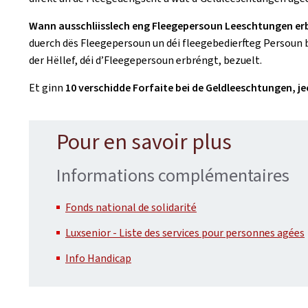
Wann ausschliisslech eng Fleegepersoun Leeschtungen er
duerch dës Fleegepersoun un déi fleegebedierfteg Persoun 
der Hëllef, déi d’Fleegepersoun erbréngt, bezuelt.
Et ginn
10 verschidde Forfaite bei de Geldleeschtungen, j
Pour en savoir plus
Informations complémentaires
Fonds national de solidarité
Luxsenior - Liste des services pour personnes agées
Info Handicap