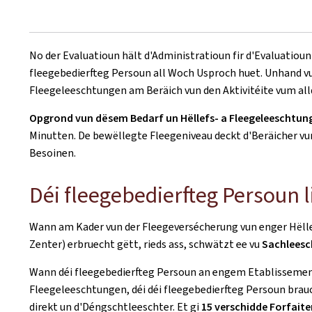
No der Evaluatioun hält d'Administratioun fir d'Evaluatioun
fleegebedierfteg Persoun all Woch Usproch huet. Unhand vu
Fleegeleeschtungen am Beräich vun den Aktivitéite vum all
Opgrond vun dësem Bedarf un Hëllefs- a Fleegeleeschtu
Minutten. De bewëllegte Fleegeniveau deckt d'Beräicher vun 
Besoinen.
Déi fleegebedierfteg Persoun 
Wann am Kader vun der Fleegeversécherung vun enger Hëll
Zenter) erbruecht gëtt, rieds ass, schwätzt ee vu
Sachlees
Wann déi fleegebedierfteg Persoun an engem Etablissement f
Fleegeleeschtungen, déi déi fleegebedierfteg Persoun brau
direkt un d'Déngschtleeschter. Et gi
15 verschidde Forfait