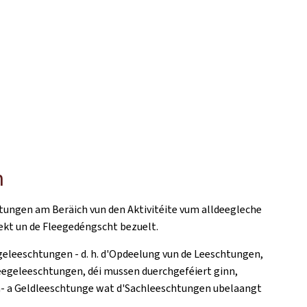
n
chtungen am Beräich vun den Aktivitéite vum alldeegleche
irekt un de Fleegedéngscht bezuelt.
egeleeschtungen - d. h. d'Opdeelung vun de Leeschtungen,
leegeleeschtungen, déi mussen duerchgeféiert ginn,
ach- a Geldleeschtunge wat d'Sachleeschtungen ubelaangt