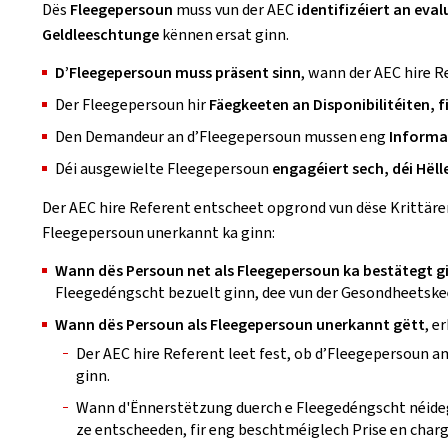
Dës
Fleegepersoun
muss vun der AEC
identifizéiert an eval
Geldleeschtunge
kënnen ersat ginn.
D’Fleegepersoun muss präsent sinn
, wann der AEC hire
Der Fleegepersoun hir
Fäegkeeten an Disponibilitéiten, 
Den Demandeur an d’Fleegepersoun mussen eng
Informa
Déi ausgewielte Fleegepersoun
engagéiert sech, déi Hëll
Der AEC hire Referent entscheet opgrond vun dëse Krittäre
Fleegepersoun unerkannt ka ginn:
Wann dës Persoun net als Fleegepersoun ka bestätegt g
Fleegedéngscht bezuelt ginn, dee vun der Gesondheetske
Wann dës Persoun als Fleegepersoun unerkannt gëtt
, e
Der AEC hire Referent leet fest, ob d’Fleegepersoun 
ginn.
Wann d'Ënnerstëtzung duerch e Fleegedéngscht néideg 
ze entscheeden, fir eng beschtméiglech Prise en charg