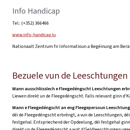
Info Handicap
Tel.: (+352) 366466
www.info-handicap.lu
Nationaalt Zentrum fir Informatioun a Begéinung am Ber
Bezuele vun de Leeschtungen
Wann ausschliisslech e Fleegedéngscht Leeschtungen erb
Liewen direkt un de Fleegedéngscht. Falls relevant ginn d'K
Wann e Fleegedéngscht an eng Fleegepersoun Leeschtun
déi de Fleegedéngscht erbréngt, a vun de Leeschtungen, déi
festgehal. Entspriechend der Opdeelung, déi festgehal gin
direkt un de Fleegedéngscht a wat d'Geldleeschtungen ugeet