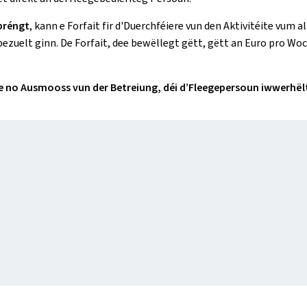
bréngt
, kann e Forfait fir d'Duerchféiere vun den Aktivitéite vu
bezuelt ginn. De Forfait, dee bewëllegt gëtt, gëtt an Euro pro W
ee no Ausmooss vun der Betreiung, déi d’Fleegepersoun iwwerhël