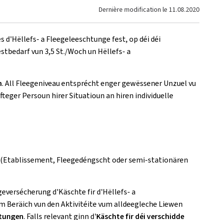
Dernière modification le
11.08.2020
 d'Hëllefs- a Fleegeleeschtunge fest, op déi déi
tbedarf vun 3,5 St./Woch un Hëllefs- a
n
. All Fleegeniveau entsprécht enger gewëssener Unzuel vu
teger Persoun hirer Situatioun an hiren individuelle
 (Etablissement, Fleegedéngscht oder semi-stationären
eversécherung d'Käschte fir d'Hëllefs- a
am Beräich vun den Aktivitéite vum alldeegleche Liewen
htungen
. Falls relevant ginn d'
Käschte fir déi verschidde