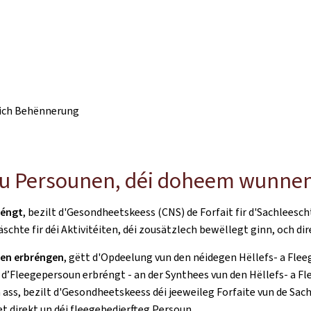
äich Behënnerung
 u Persounen, déi doheem wunne
réngt
, bezilt d'Gesondheetskeess (CNS) de Forfait fir d'Sachlees
äschte fir déi Aktivitéiten, déi zousätzlech bewëllegt ginn, och d
gen erbréngen
, gëtt d'Opdeelung vun den néidegen Hëllefs- a Fle
 d’Fleegepersoun erbréngt - an der Synthees vun den Hëllefs- a F
n ass, bezilt d'Gesondheetskeess déi jeeweileg Forfaite vun de S
 direkt un déi fleegebedierfteg Persoun.