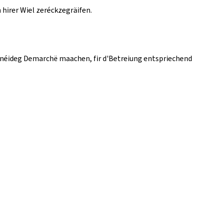
 hirer Wiel zeréckzegräifen.
i néideg Demarchë maachen, fir d'Betreiung entspriechend