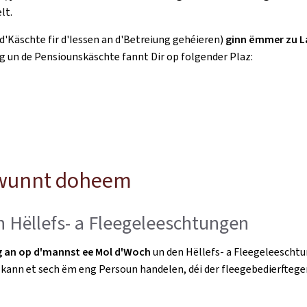
lt.
'Käschte fir d'Iessen an d'Betreiung gehéieren)
ginn ëmmer zu La
n de Pensiounskäschte fannt Dir op folgender Plaz:
n wunnt doheem
 Hëllefs- a Fleegeleeschtungen
g an op d'mannst ee Mol d'Woch
un den Hëllefs- a Fleegeleescht
kann et sech ëm eng Persoun handelen, déi der fleegebedierfteger