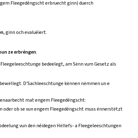
engem Fleegedéngscht erbruecht ginn) duerch
en
, ginn och evaluéiert.
tioun ze erbréngen
.
 a Fleegeleeschtunge bedeelegt, am Sënn vum Gesetz als
ge bewëllegt. D'Sachleeschtunge kënnen nëmmen un e
mmenaarbecht mat engem Fleegedéngscht:
ngen oder ob se vun engem Fleegedéngscht muss ënnerstëtzt
Opdeelung vun den néidegen Hëllefs- a Fleegeleeschtungen