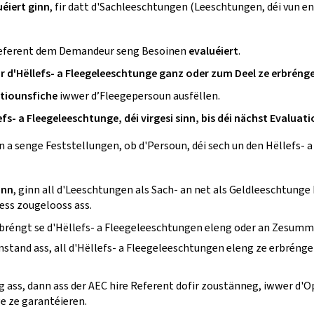
uéiert ginn
, fir datt d'Sachleeschtungen (Leeschtungen, déi vun 
 Referent dem Demandeur seng Besoinen
evaluéiert
.
fir d'Hëllefs- a Fleegeleeschtunge ganz oder zum Deel ze erbréng
tiounsfiche
iwwer d’Fleegepersoun ausfëllen.
efs- a Fleegeleeschtunge, déi virgesi sinn, bis déi nächst Evalua
n a senge Feststellungen, ob d'Persoun, déi sech un den Hëllefs-
inn
, ginn all d'Leeschtungen als Sach- an net als Geldleeschtun
ess zougelooss ass.
rbréngt se d'Hëllefs- a Fleegeleeschtungen eleng oder an Zesu
amstand ass, all d'Hëllefs- a Fleegeleeschtungen eleng ze erbré
ass, dann ass der AEC hire Referent dofir zoustänneg, iwwer d'
e ze garantéieren.