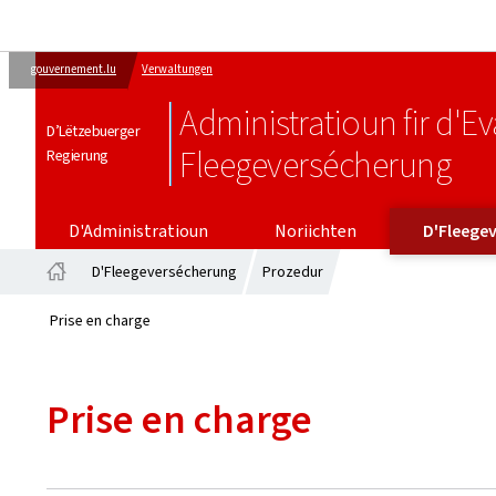
gouvernement.lu
Verwaltungen
Administratioun fir d'E
D’Lëtzebuerger
Fleegeversécherung
Regierung
D'FLEEGE
D'Administratioun
Noriichten
D'Fleege
D'Fleegeversécherung
Prozedur
Startsäit
Prise en charge
Prise en charge