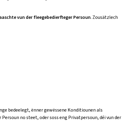
aschte vun der fleegebedierfteger Persoun
. Zousätzlech
unge bedeelegt, ënner gewëssene Konditiounen als
 Persoun no steet, oder soss eng Privatpersoun, déi vun der