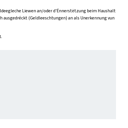
m alldeegleche Liewen an/oder d'Ënnerstëtzung beim Haushalt
och ausgedréckt (Geldleeschtungen) an als Unerkennung vun
t
.