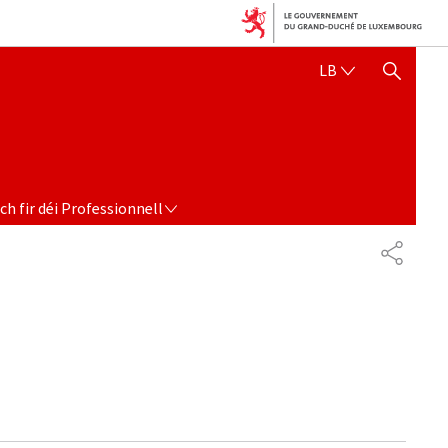
LËTZEBUERGE
LB
SHOW HIDE SEARCH
DÉI PROFESSIONNELL
ch fir déi Professionnell
PARTAG