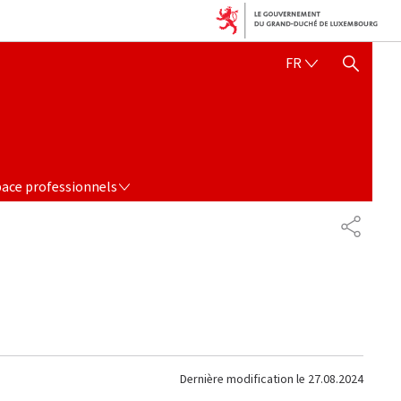
FRANÇAIS
FR
AFFICHER / MASQUER 
 PROFESSIONNELS
ace professionnels
PARTAG
Dernière modification le
27.08.2024