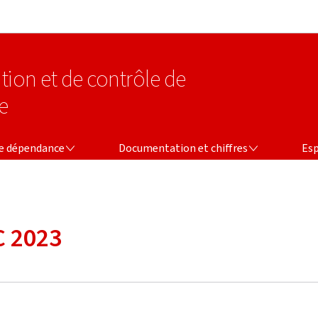
Aller au menu principal
Aller au contenu
tion et de contrôle de
e
CE
DOCUMENTATION ET CHIFFRES
ESPACE
ce dépendance
Documentation et chiffres
Esp
C 2023