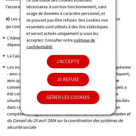
Ce site utilise des cookies essentiels
l’assurance dépendance.
nécessaires à son bon fonctionnement, sans
usage de données à caractère personnel, et
e)
Les destinataires des données à caractère personnel en ce
ne pouvant pas être refusés. Des cookies non
qui concerne
le traitement 1
sont:
essentiels sont utilisés à des fins statistiques
et seront activés uniquement si vous les
L’Administration d’évaluation et de contrôle de l’assurance
acceptez. Consulter notre
politique de
dépendance
confidentialité
.
La Caisse Nationale de Santé
J'ACCEPTE
Les institutions de sécurité sociale des pays de l'Union européenne
- ainsi que celles des pays où les Règlements 883/987 s'appliquent,
JE REFUSE
ainsi que celles des pays avec lesquels de Luxembourg a une
convention bilatérale concernant la dépendance - avec lesquels a
été conclu un accord en ce qui concerne la constatation de la
GÉRER LES COOKIES
situation de dépendance de demandeurs de prestations domiciliés
dans ces pays et pour lesquels le Luxembourg est l'institution
compétente.
Règlement (CE) n° 883/2004 du Parlement européen et
du Conseil du 29 avril 2004 sur la coordination des systèmes de
sécurité sociale
.