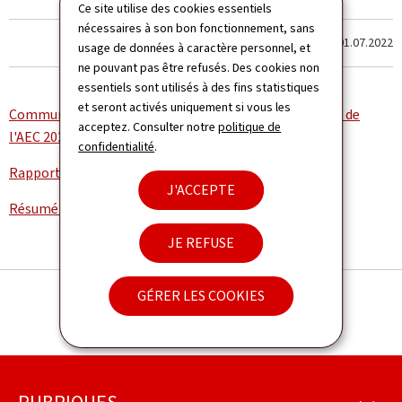
Ce site utilise des cookies essentiels
nécessaires à son bon fonctionnement, sans
Dernière modification le
01.07.2022
usage de données à caractère personnel, et
ne pouvant pas être refusés. Des cookies non
essentiels sont utilisés à des fins statistiques
et seront activés uniquement si vous les
Communiqué de presse concernant le Rapport biennal de
acceptez. Consulter notre
politique de
l'AEC 2020 (Pdf, 746 Ko)
confidentialité
.
Rapport biennal de l'AEC 2020 (Pdf, 3,76 Mo)
J'ACCEPTE
Résumé du Rapport biennal de l'AEC 2020 (Pdf, 476 Ko)
JE REFUSE
GÉRER LES COOKIES