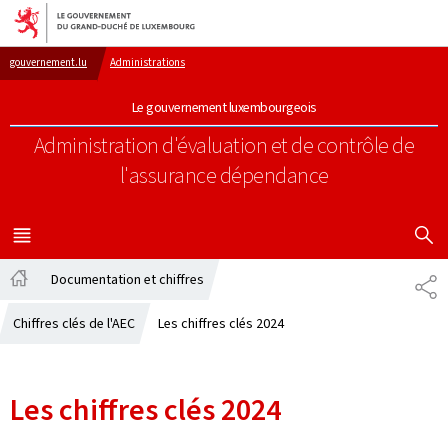
Aller au menu principal
Aller au contenu
gouvernement.lu
Administrations
Le gouvernement luxembourgeois
Administration d'évaluation et de contrôle de
l'assurance dépendance
AFFICHER
MENU
PRINCIPAL
Documentation et chiffres
PA
Accueil
Chiffres clés de l'AEC
Les chiffres clés 2024
Les chiffres clés 2024