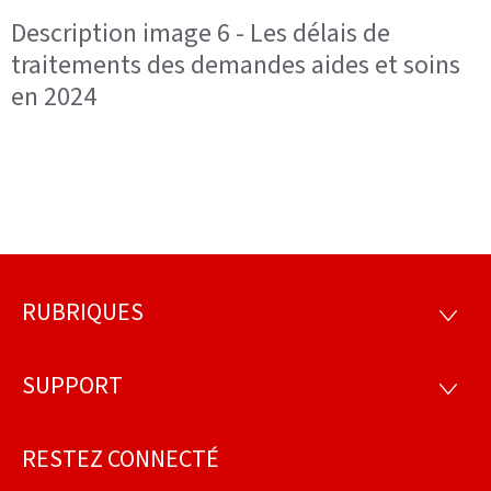
Description image 6 - Les délais de
traitements des demandes aides et soins
en 2024
RUBRIQUES
Pied
RUBRI
de
SUPPORT
SUPP
page
RESTEZ CONNECTÉ