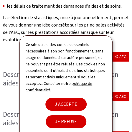
les délais de traitement des demandes d’aides et de soins.
La sélection de statistiques, mise à jour annuellement, permet
de vous donner une idée concrète sur les principales activités
de l’AEC, sur les prestations accordées ainsi que sur leur
évolution dans le temps.
Ce site utilise des cookies essentiels
nécessaires à son bon fonctionnement, sans
© AEC
usage de données à caractère personnel, et
ne pouvant pas être refusés. Des cookies non
essentiels sont utilisés à des fins statistiques
Description image 1 - Les demandes en
et seront activés uniquement si vous les
aides et soins
acceptez. Consulter notre
politique de
confidentialité
.
Les demandes en aides techniques
© AEC
J'ACCEPTE
Description image 2 - Les demandes en
aides techniques
JE REFUSE