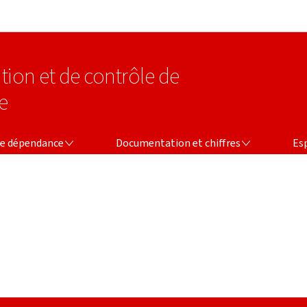
Aller au menu principal
Aller au contenu
tion et de contrôle de
e
CE
DOCUMENTATION ET CHIFFRES
ESPAC
ce dépendance
Documentation et chiffres
Es