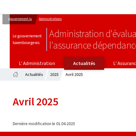
gouvernement.lu
Administrations
Administration d'évalua
Le gouvernement
l'assurance dépendanc
luxembourgeois
L' ASSURANCE DÉPENDAN
L' Administration
Actualités
L' Assuran
Actualités
2025
Avril 2025
Accueil
Avril 2025
Dernière modification le
01.04.2025