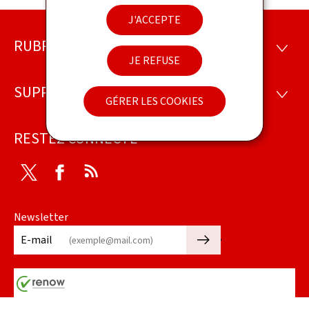
J'ACCEPTE
RUBRIQUES
Pied
RUBRI
JE REFUSE
de
SUPPORT
SUPP
page
GÉRER LES COOKIES
RESTEZ CONNECTÉ
Twitter
Facebook
RSS
Newsletter
🡒
E-mail