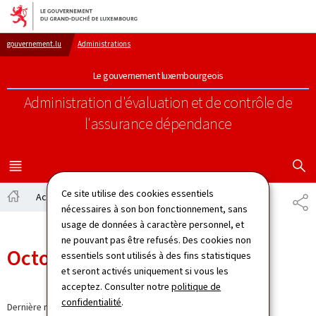
Aller au menu principal
Aller au contenu
gouvernement.lu
Administrations
Le gouvernement luxembourgeois
Administration d'évaluation et de contrôle de
l'assurance dépendance
AFFICHER
MENU
PRINCIPAL
Ce site utilise des cookies essentiels
Actualités
Octobre 2024
PA
nécessaires à son bon fonctionnement, sans
Accueil
usage de données à caractère personnel, et
ne pouvant pas être refusés. Des cookies non
Octobre 2024
essentiels sont utilisés à des fins statistiques
et seront activés uniquement si vous les
acceptez. Consulter notre
politique de
confidentialité
.
Dernière modification le
01.10.2024