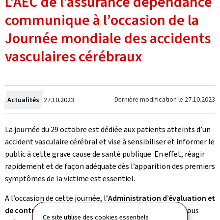
L’AEC de l’assurance dépendance
communique à l’occasion de la
Journée mondiale des accidents
vasculaires cérébraux
Crée
Dernière modification le
27.10.2023
Actualités
27.10.2023
le
La journée du 29 octobre est dédiée aux patients atteints d’un
accident vasculaire cérébral et vise à sensibiliser et informer le
public à cette grave cause de santé publique. En effet, réagir
rapidement et de façon adéquate dès l’apparition des premiers
symptômes de la victime est essentiel.
A l’occasion de cette journée, l’
Administration d’évaluation et
de contrôle (AEC) de l’assurance dépendance
tient à vous
Ce site utilise des cookies essentiels