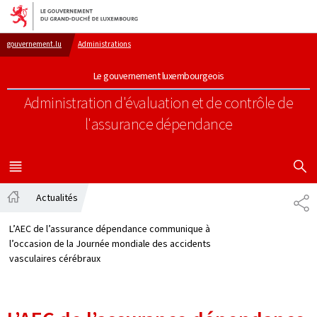
Aller au menu principal
Aller au contenu
gouvernement.lu
Administrations
Le gouvernement luxembourgeois
Administration d'évaluation et de contrôle de
l'assurance dépendance
AFFICHER
MENU
PRINCIPAL
Actualités
PA
Accueil
L’AEC de l’assurance dépendance communique à
l’occasion de la Journée mondiale des accidents
vasculaires cérébraux