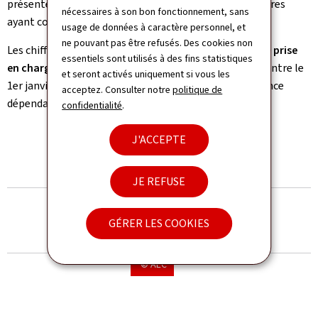
présenter certains chiffres par rapport à ses bénéficiaires
nécessaires à son bon fonctionnement, sans
ayant comme cause principale de dépendance un AVC.
usage de données à caractère personnel, et
ne pouvant pas être refusés. Des cookies non
Les chiffres qui suivent se rapportent aux
synthèses de prise
essentiels sont utilisés à des fins statistiques
en charge qui ont été établies au cours de l’an 2023
(entre le
et seront activés uniquement si vous les
1er janvier et le 1er octobre 2023) par l’AEC de l’assurance
acceptez. Consulter notre
politique de
dépendance.
confidentialité
.
© AEC
J'ACCEPTE
JE REFUSE
© AEC
GÉRER LES COOKIES
© AEC