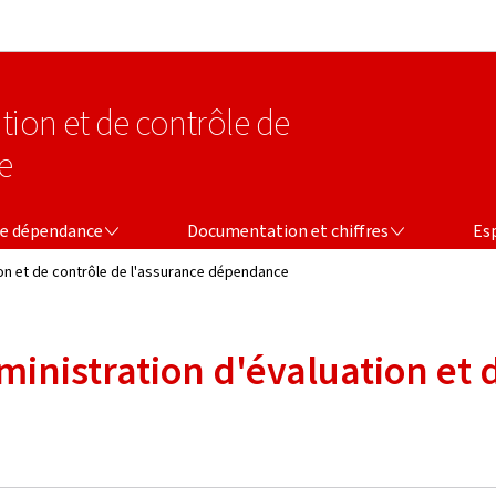
Aller au menu principal
Aller au contenu
tion et de contrôle de
e
CE
DOCUMENTATION ET CHIFFRES
ESPAC
ce dépendance
Documentation et chiffres
Es
tion et de contrôle de l'assurance dépendance
ministration d'évaluation et 