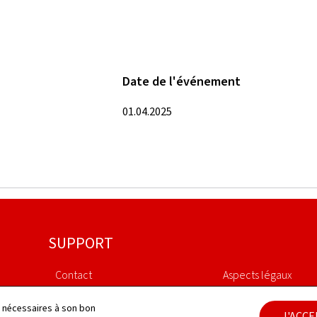
Date de l'événement
01.04.2025
SUPPORT
Contact
Aspects légaux
Plan du site
Déclaration d'access
ls nécessaires à son bon
J'ACC