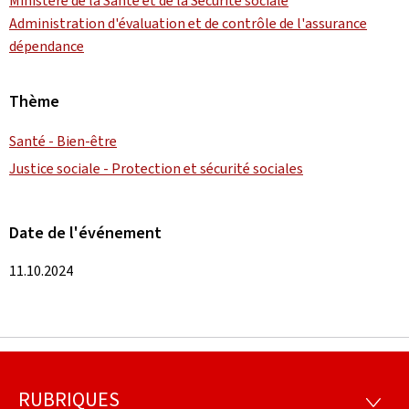
Ministère de la Santé et de la Sécurité sociale
Administration d'évaluation et de contrôle de l'assurance
dépendance
Thème
Santé - Bien-être
Justice sociale - Protection et sécurité sociales
Date de l'événement
11.10.2024
RUBRIQUES
Pied
RUBRI