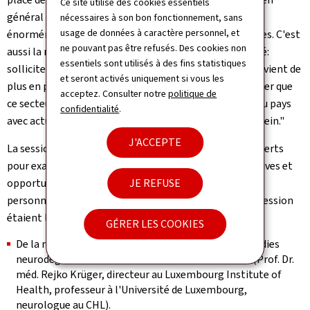
Ce site utilise des cookies essentiels
général et des soins à domicile en particulier s'est
nécessaires à son bon fonctionnement, sans
usage de données à caractère personnel, et
énormément développé ces vingt-cinq dernières années. C'est
ne pouvant pas être refusés. Des cookies non
aussi la marque d'un changement important de société:
essentiels sont utilisés à des fins statistiques
solliciter l'assistance d'un réseau d'aides et de soins devient de
et seront activés uniquement si vous les
plus en plus naturel. Il est d'ailleurs intéressant de noter que
acceptez. Consulter notre
politique de
ce secteur est devenu l'un des principaux employeurs du pays
confidentialité
.
avec actuellement près de 12.000 équivalents temps plein."
J'ACCEPTE
La session académique a également rassemblé des experts
pour examiner les défis futurs et explorer les perspectives et
opportunités visant à améliorer la prise en charge des
JE REFUSE
personnes dépendantes. Les sujets abordés lors de la session
étaient les suivants:
GÉRER LES COOKIES
De la recherche aux soins: innovations pour les maladies
neurodégénératives dans une société vieillissante (Prof. Dr.
méd. Rejko Krüger, directeur au
Luxembourg Institute of
Health
, professeur à l'Université de Luxembourg,
neurologue au CHL).