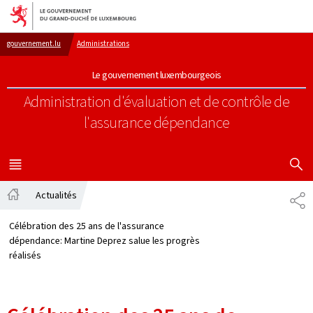
Aller au menu principal
Aller au contenu
gouvernement.lu
Administrations
Le gouvernement luxembourgeois
Administration d'évaluation et de contrôle de
l'assurance dépendance
AFFICHER
MENU
PRINCIPAL
Actualités
PA
Accueil
Célébration des 25 ans de l'assurance
dépendance: Martine Deprez salue les progrès
réalisés